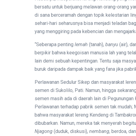
bersatu untuk berjuang melawan orang-orang y
di sana berceramah dengan topik kelestarian l
sehari-hari seharusnya bisa menjadi teladan ba
yang menggiring pada kebencian dan mengajarkan
“Seberapa penting
lemah
(tanah),
banyu
(air), d
berpikir bahwa keegoisan manusia lah yang tel
lain demi sebuah kepentingan. Tentu saja masy
buruk daripada dampak baik yang fana jika pabri
Perlawanan Sedulur Sikep dan masyarakat ler
semen di Sukolilo, Pati. Namun, hingga sekaran
semen masih ada di daerah lain di Pegunungan 
Perlawanan terhadap pabrik semen tak mudah; 
bahwa masyarakat lereng Kendeng di Tambakro
dibubarkan. Namun, mereka tak menyerah begitu
Njagong
(duduk, diskusi),
nembang
, berdoa, da