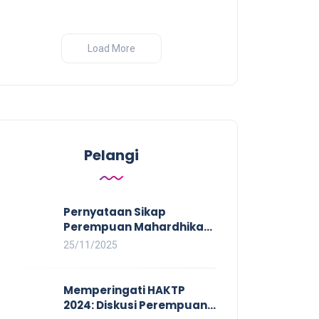
Load More
Pelangi
Pernyataan Sikap
Perempuan Mahardhika
pada Aksi Nasional 16
25/11/2025
HAKTP 2025 Kerja Layak
dan Bebas Kekerasan
Tidak Akan Terwujud
Memperingati HAKTP
dalam Rezim Anti
2024: Diskusi Perempuan
Demokrasi