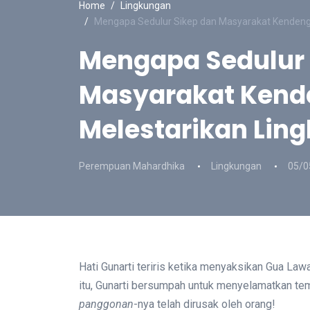
Home
Lingkungan
Mengapa Sedulur Sikep dan Masyarakat Kendeng
Mengapa Sedulur 
Masyarakat Kend
Melestarikan Lin
Perempuan Mahardhika
Lingkungan
05/0
Hati Gunarti teriris ketika menyaksikan Gua Lawa
itu, Gunarti bersumpah untuk menyelamatkan te
panggonan
-nya telah dirusak oleh orang!