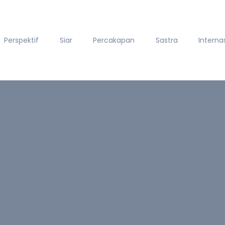
Perspektif
Siar
Percakapan
Sastra
Interna