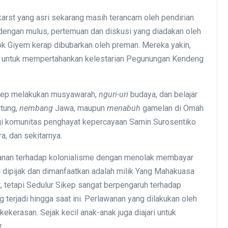
rst yang asri sekarang masih terancam oleh pendirian
 dengan mulus, pertemuan dan diskusi yang diadakan oleh
ok Giyem kerap dibubarkan oleh preman. Mereka yakin,
u untuk mempertahankan kelestarian Pegunungan Kendeng
Sikep melakukan musyawarah,
nguri-uri
budaya, dan belajar
itung,
nembang
Jawa, maupun
menabuh
gamelan di Omah
i komunitas penghayat kepercayaan Samin Surosentiko
a, dan sekitarnya.
wanan terhadap kolonialisme dengan menolak membayar
 dipijak dan dimanfaatkan adalah milik Yang Mahakuasa
, tetapi Sedulur Sikep sangat berpengaruh terhadap
terjadi hingga saat ini. Perlawanan yang dilakukan oleh
kerasan. Sejak kecil anak-anak juga diajari untuk
.