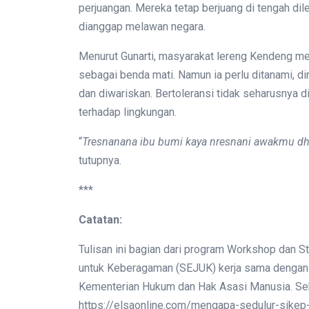
perjuangan. Mereka tetap berjuang di tengah d
dianggap melawan negara.
Menurut Gunarti, masyarakat lereng Kendeng m
sebagai benda mati. Namun ia perlu ditanami, d
dan diwariskan. Bertoleransi tidak seharusnya 
terhadap lingkungan.
“
Tresnanana ibu bumi kaya nresnani awakmu d
tutupnya.
***
Catatan:
Tulisan ini bagian dari program Workshop dan S
untuk Keberagaman (SEJUK) kerja sama dengan F
Kementerian Hukum dan Hak Asasi Manusia. Seb
https://elsaonline.com/mengapa-sedulur-sike