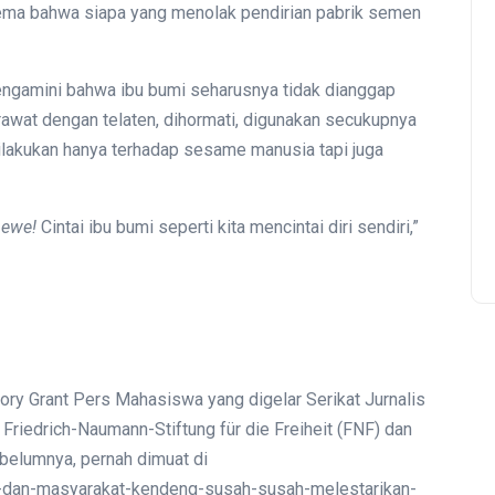
ilema bahwa siapa yang menolak pendirian pabrik semen
engamini bahwa ibu bumi seharusnya tidak dianggap
irawat dengan telaten, dihormati, digunakan secukupnya
dilakukan hanya terhadap sesame manusia tapi juga
hewe!
Cintai ibu bumi seperti kita mencintai diri sendiri,”
tory Grant Pers Mahasiswa yang digelar Serikat Jurnalis
riedrich-Naumann-Stiftung für die Freiheit (FNF) dan
elumnya, pernah dimuat di
p-dan-masyarakat-kendeng-susah-susah-melestarikan-