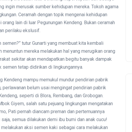
ang ingin merusak sumber kehidupan mereka. Tokoh agama
ingkungan. Ceramah dengan topik mengenai kehidupan
Menolak Dilupakan dari
Demokrasi
gi orang lain di luar Pegunungan Kendeng. Bukan ceramah
Sejarah Gerakan Buruh:
 perilaku ekslusif.
Serikat Feminis Buruh
an semen?” tutur Gunarti yang membuat kita kembali
Restoran Cepat Saji dan
ah menuntun mereka melakukan hal yang merugikan orang
Retail Mengorganisir yang
arakat sekitar akan mendapatkan begitu banyak dampak
Tidak Terorganisir
k semen tetap didirikan di lingkungannya.
eng Kendeng mampu memukul mundur pendirian pabrik
g, perlawanan belum usai mengingat pendirian pabrik
Kendeng, seperti di Blora, Rembang, dan Grobogan.
Mbok Giyem, salah satu pejuang lingkungan mengatakan
mo, Pati pernah diancam preman dan pertemuannya
 saja, semua dilakukan demi ibu bumi dan anak cucu!
n melakukan aksi semen kaki sebagai cara melakukan