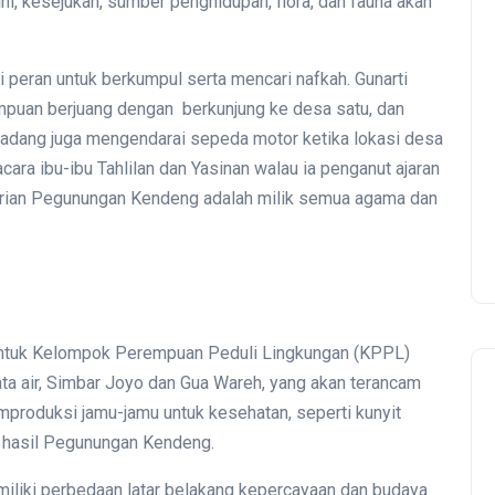
ini, kesejukan, sumber penghidupan, flora, dan fauna akan
 peran untuk berkumpul serta mencari nafkah. Gunarti
mpuan berjuang dengan berkunjung ke desa satu, dan
 kadang juga mengendarai sepeda motor ketika lokasi desa
acara ibu-ibu Tahlilan dan Yasinan walau ia penganut ajaran
arian Pegunungan Kendeng adalah milik semua agama dan
ntuk Kelompok Perempuan Peduli Lingkungan (KPPL)
a air, Simbar Joyo dan Gua Wareh, yang akan terancam
mproduksi jamu-jamu untuk kesehatan, seperti kunyit
k hasil Pegunungan Kendeng.
iliki perbedaan latar belakang kepercayaan dan budaya