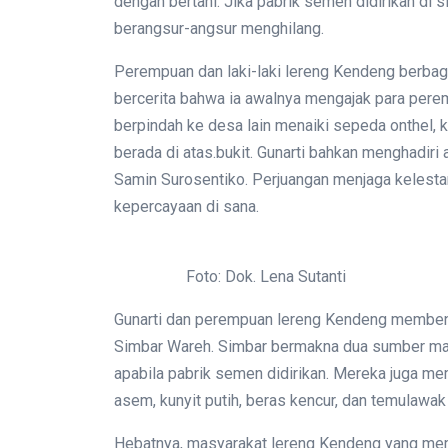
dengan bertani. Jika pabrik semen didirikan di s
berangsur-angsur menghilang.
Perempuan dan laki-laki lereng Kendeng berbagi
bercerita bahwa ia awalnya mengajak para pere
berpindah ke desa lain menaiki sepeda onthel,
berada di atas.bukit. Gunarti bahkan menghadiri 
Samin Surosentiko. Perjuangan menjaga kelest
kepercayaan di sana.
Foto: Dok. Lena Sutanti
Gunarti dan perempuan lereng Kendeng membe
Simbar Wareh. Simbar bermakna dua sumber mat
apabila pabrik semen didirikan. Mereka juga me
asem, kunyit putih, beras kencur, dan temulawa
Hebatnya, masyarakat lereng Kendeng yang mem