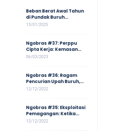
Beban Berat Awal Tahun
di Pundak Buruh
Perempuan: Kenaikan
13/01/2025
Harga yang Mencekik,
Ancaman PHK yang
Membayangi dan
Ngobras #37: Perppu
Eksploitasi di Dunia Kerja
Cipta Kerja: Kemasan
Baru UU Cipta Kerja yang
06/03/2023
Semakin Merugikan Buruh
Ngobras #36: Ragam
Pencurian Upah Buruh,
Mulai Dari No Work No Pay
12/12/2022
Hingga Skorsing
Ngobras #35: Eksploitasi
Pemagangan: Ketika
Instituasi Pendidikan
12/12/2022
Tunduk pada Hilir Industri