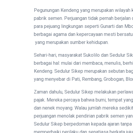
Pegunungan Kendeng yang merupakan wilayah ka
pabrik semen. Perjuangan tidak pernah berjalan
para pejuang lingkungan seperti Gunarti dan Mb
berbagai agama dan kepercayaan mesti bersat
yang merupakan sumber kehidupan.
Sehari-hari, masyarakat Sukolilo dan Sedulur 
berbagai hal: mulai dari membaca, menulis, berh
Kendeng. Sedulur Sikep merupakan sebutan bag
yang menyebar di Pati, Rembang, Grobogan, Blor
Zaman dahulu, Sedulur Sikep melakukan perla
pajak. Mereka percaya bahwa bumi, tempat yang
dan nenek moyang. Walau jumlah mereka sedikit
perjuangan menolak pendirian pabrik semen yang 
Sedulur Sikep berpedoman kepada ajaran tanpa ke
memperbaiki perilaku dan senatiasa berkata jujur