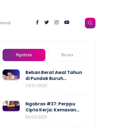
sional
Ngobras
Bicara
Beban Berat Awal Tahun
di Pundak Buruh
Perempuan: Kenaikan
13/01/2025
Harga yang Mencekik,
Ancaman PHK yang
Membayangi dan
Ngobras #37: Perppu
Eksploitasi di Dunia Kerja
Cipta Kerja: Kemasan
Baru UU Cipta Kerja yang
06/03/2023
Semakin Merugikan Buruh