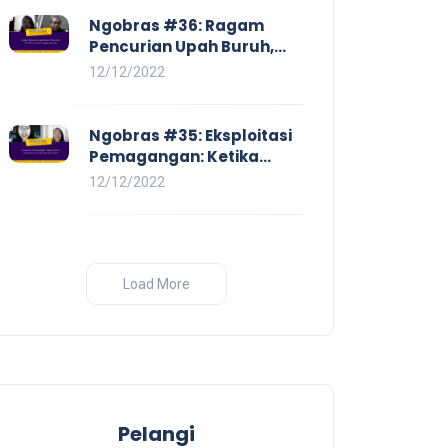
Ngobras #36: Ragam
Pencurian Upah Buruh,
Mulai Dari No Work No Pay
12/12/2022
Hingga Skorsing
Ngobras #35: Eksploitasi
Pemagangan: Ketika
Instituasi Pendidikan
12/12/2022
Tunduk pada Hilir Industri
Load More
Pelangi