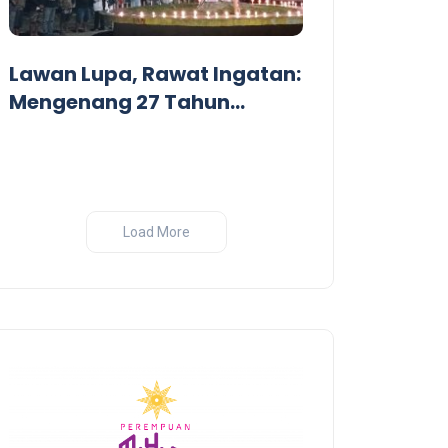
Dari Garis De
Pandangan Kr
Lawan Lupa, Rawat Ingatan:
Perang India-
Mengenang 27 Tahun
Tragedi Pembantaian
Massal oleh Militer
Indonesia di Biak, Papua
Load More