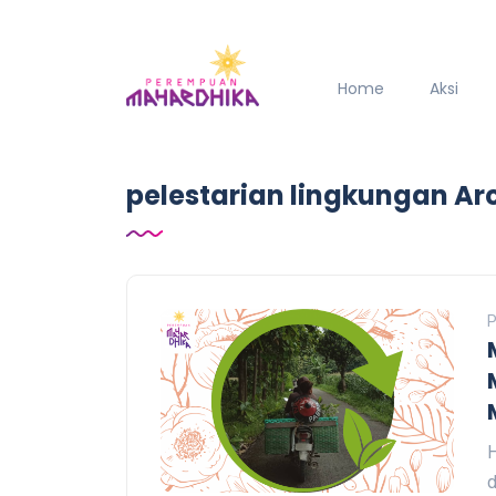
Home
Aksi
pelestarian lingkungan A
P
H
d