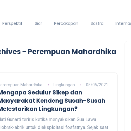
Perspektif
Siar
Percakapan
Sastra
Interna
rchives - Perempuan Mahardhika
erempuan Mahardhika
Lingkungan
05/05/2021
Mengapa Sedulur Sikep dan
Masyarakat Kendeng Susah-Susah
Melestarikan Lingkungan?
ati Gunarti teriris ketika menyaksikan Gua Lawa
iobrak-abrik untuk dieksploitasi fosfatnya. Sejak saat