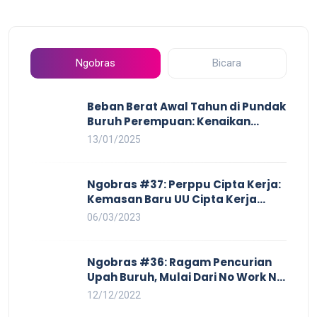
Ngobras
Bicara
Beban Berat Awal Tahun di Pundak
Buruh Perempuan: Kenaikan
Harga yang Mencekik, Ancaman
13/01/2025
PHK yang Membayangi dan
Eksploitasi di Dunia Kerja
Ngobras #37: Perppu Cipta Kerja:
Kemasan Baru UU Cipta Kerja
yang Semakin Merugikan Buruh
06/03/2023
Ngobras #36: Ragam Pencurian
Upah Buruh, Mulai Dari No Work No
Pay Hingga Skorsing
12/12/2022