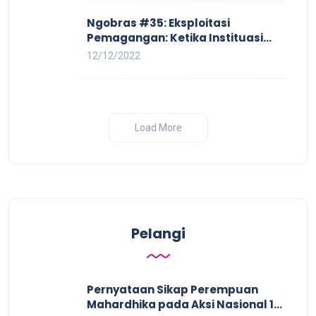
Ngobras #35: Eksploitasi
Pemagangan: Ketika Instituasi
Pendidikan Tunduk pada Hilir
12/12/2022
Industri
Load More
Pelangi
Pernyataan Sikap Perempuan
Mahardhika pada Aksi Nasional 16