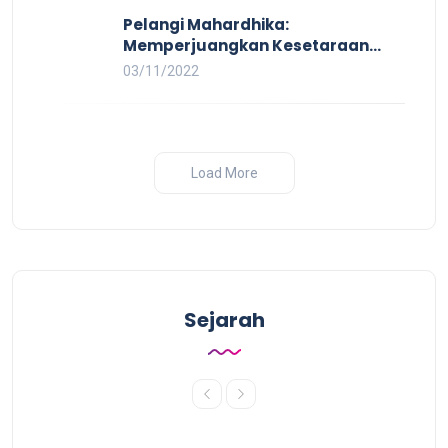
Pelangi Mahardhika:
Memperjuangkan Kesetaraan
untuk Pekerja LBTQ
03/11/2022
Load More
Sejarah