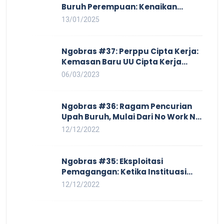
Buruh Perempuan: Kenaikan
Harga yang Mencekik, Ancaman
13/01/2025
PHK yang Membayangi dan
Eksploitasi di Dunia Kerja
Ngobras #37: Perppu Cipta Kerja:
Kemasan Baru UU Cipta Kerja
yang Semakin Merugikan Buruh
06/03/2023
Ngobras #36: Ragam Pencurian
Upah Buruh, Mulai Dari No Work No
Pay Hingga Skorsing
12/12/2022
Ngobras #35: Eksploitasi
Pemagangan: Ketika Instituasi
Pendidikan Tunduk pada Hilir
12/12/2022
Industri