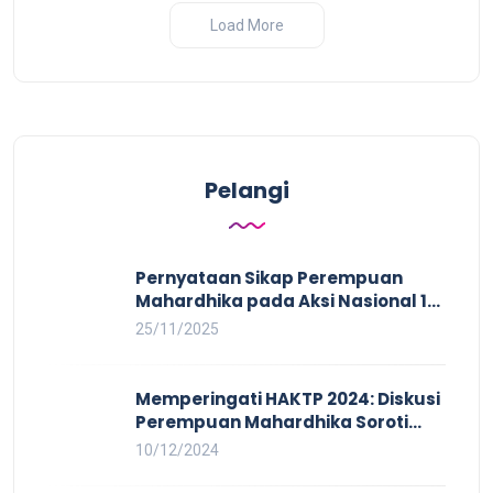
Load More
Pelangi
Pernyataan Sikap Perempuan
Mahardhika pada Aksi Nasional 16
HAKTP 2025 Kerja Layak dan Bebas
25/11/2025
Kekerasan Tidak Akan Terwujud
dalam Rezim Anti Demokrasi
Memperingati HAKTP 2024: Diskusi
Perempuan Mahardhika Soroti
Kerja Layak yang Inklusif bagi
10/12/2024
Setiap Orang