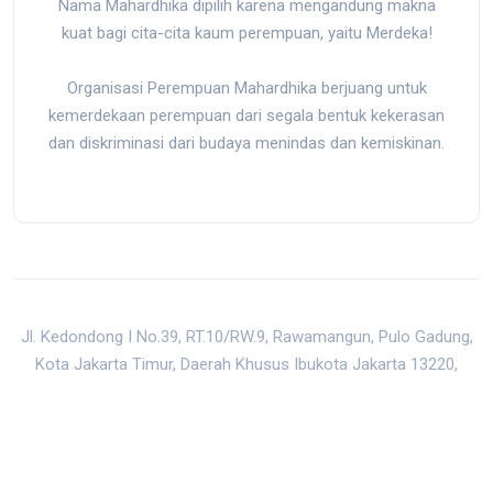
Nama Mahardhika dipilih karena mengandung makna
kuat bagi cita-cita kaum perempuan, yaitu Merdeka!
Organisasi Perempuan Mahardhika berjuang untuk
kemerdekaan perempuan dari segala bentuk kekerasan
dan diskriminasi dari budaya menindas dan kemiskinan.
Jl. Kedondong I No.39, RT.10/RW.9, Rawamangun, Pulo Gadung,
Kota Jakarta Timur, Daerah Khusus Ibukota Jakarta 13220,
Indonesia
mail@mahardhika.org
|
0813-8872-5150
Back to Top