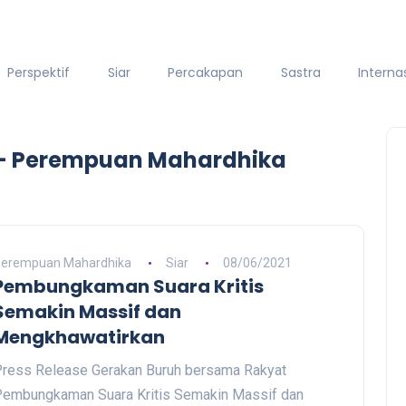
Perspektif
Siar
Percakapan
Sastra
Interna
- Perempuan Mahardhika
erempuan Mahardhika
Siar
08/06/2021
Pembungkaman Suara Kritis
Semakin Massif dan
Mengkhawatirkan
ress Release Gerakan Buruh bersama Rakyat
embungkaman Suara Kritis Semakin Massif dan