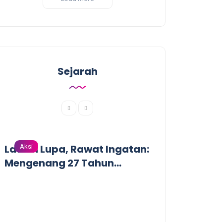
Sejarah
Lawan Lupa, Rawat Ingatan:
Aksi
Aksi
Mengenang 27 Tahun
Tragedi Pembantaian
Massal oleh Militer
Indonesia di Biak, Papua