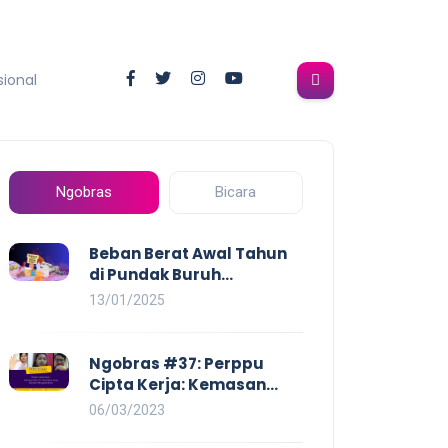
sional
Ngobras
Bicara
Beban Berat Awal Tahun
di Pundak Buruh
Perempuan: Kenaikan
13/01/2025
Harga yang Mencekik,
Ancaman PHK yang
Membayangi dan
Ngobras #37: Perppu
Eksploitasi di Dunia Kerja
Cipta Kerja: Kemasan
Baru UU Cipta Kerja yang
06/03/2023
Semakin Merugikan Buruh