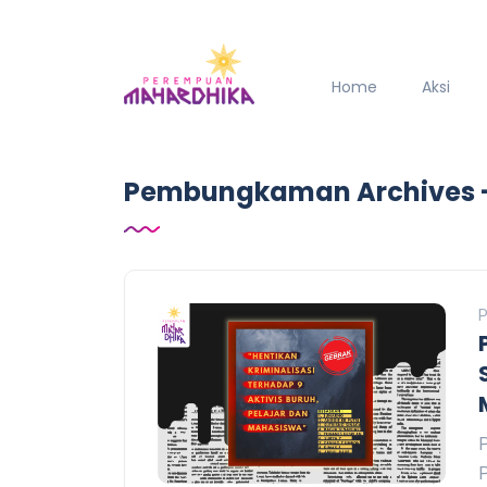
Home
Aksi
Pembungkaman Archives 
P
P
P