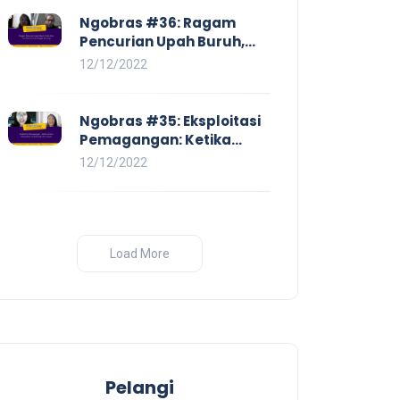
Ngobras #36: Ragam
Pencurian Upah Buruh,
Mulai Dari No Work No Pay
12/12/2022
Hingga Skorsing
Ngobras #35: Eksploitasi
Pemagangan: Ketika
Instituasi Pendidikan
12/12/2022
Tunduk pada Hilir Industri
Load More
Pelangi