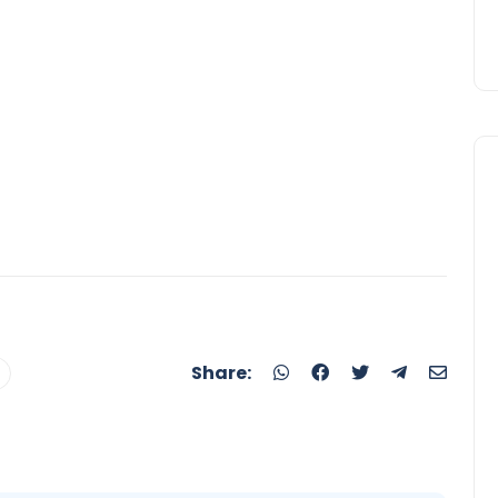
Serikat Feminis Buruh
Restoran Cepat Saji dan
Retail Mengorganisir yang
Tidak Terorganisir
Share: