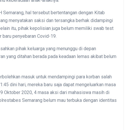
tahu keberadaan anak-anaknya.
 Semarang, hal tersebut bertentangan dengan Kitab
ng menyatakan saksi dan tersangka berhak didampingi
Demokrasi
ain itu, pihak kepolisian juga belum memiliki swab test
r baru penyebaran Covid-19.
sahkan pihak keluarga yang menunggu di depan
n yang ditahan berada pada keadaan lemas akibat belum
perbolehkan masuk untuk mendampingi para korban salah
:45 dini hari, mereka baru saja dapat mengeluarkan masa
l 09 Oktober 2020, 4 masa aksi dari mahasiswa masih di
olrestabes Semarang belum mau terbuka dengan identitas
Menolak Dilupakan dari
Sejarah Gerakan Buruh: