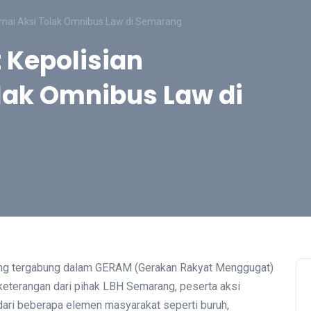
rnai Aksi Tolak Omnibus Law di Semarang
 Kepolisian
lak Omnibus Law di
ng tergabung dalam GERAM (Gerakan Rakyat Menggugat)
keterangan dari pihak LBH Semarang, peserta aksi
 dari beberapa elemen masyarakat seperti buruh,