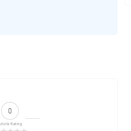
0
rticle Rating