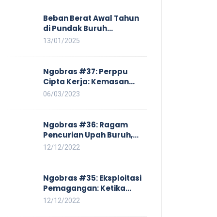
Beban Berat Awal Tahun
di Pundak Buruh
Perempuan: Kenaikan
13/01/2025
Harga yang Mencekik,
Ancaman PHK yang
Membayangi dan
Ngobras #37: Perppu
Eksploitasi di Dunia Kerja
Cipta Kerja: Kemasan
Baru UU Cipta Kerja yang
06/03/2023
Semakin Merugikan Buruh
Ngobras #36: Ragam
Pencurian Upah Buruh,
Mulai Dari No Work No Pay
12/12/2022
Hingga Skorsing
Ngobras #35: Eksploitasi
Pemagangan: Ketika
Instituasi Pendidikan
12/12/2022
Tunduk pada Hilir Industri