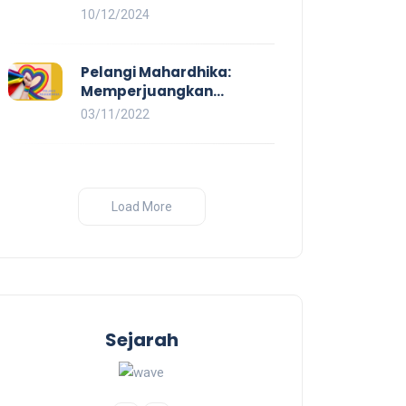
Demokrasi
Mahardhika Soroti Kerja
10/12/2024
Layak yang Inklusif bagi
Setiap Orang
Pelangi Mahardhika:
Memperjuangkan
Kesetaraan untuk Pekerja
03/11/2022
LBTQ
Load More
Sejarah