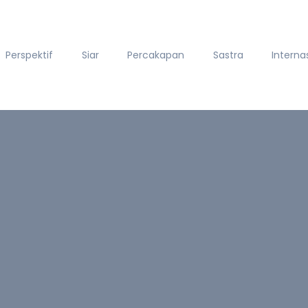
Perspektif
Siar
Percakapan
Sastra
Interna