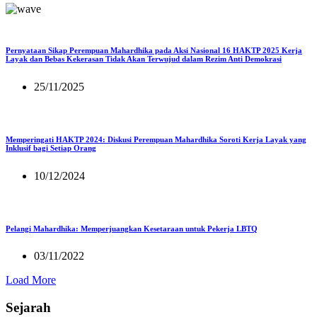
Pernyataan Sikap Perempuan Mahardhika pada Aksi Nasional 16 HAKTP 2025 Kerja
Layak dan Bebas Kekerasan Tidak Akan Terwujud dalam Rezim Anti Demokrasi
25/11/2025
Memperingati HAKTP 2024: Diskusi Perempuan Mahardhika Soroti Kerja Layak yang
Inklusif bagi Setiap Orang
10/12/2024
Pelangi Mahardhika: Memperjuangkan Kesetaraan untuk Pekerja LBTQ
03/11/2022
Load More
Sejarah