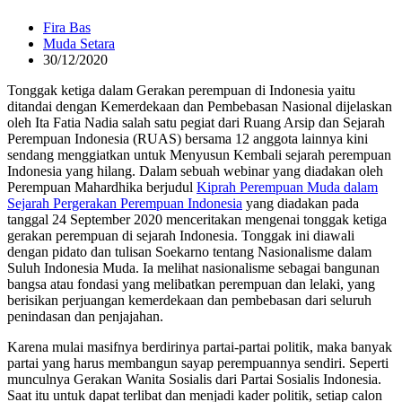
Fira Bas
Muda Setara
30/12/2020
Tonggak ketiga dalam Gerakan perempuan di Indonesia yaitu
ditandai dengan Kemerdekaan dan Pembebasan Nasional dijelaskan
oleh Ita Fatia Nadia salah satu pegiat dari Ruang Arsip dan Sejarah
Perempuan Indonesia (RUAS) bersama 12 anggota lainnya kini
sendang menggiatkan untuk Menyusun Kembali sejarah perempuan
Indonesia yang hilang. Dalam sebuah webinar yang diadakan oleh
Perempuan Mahardhika berjudul
Kiprah Perempuan Muda dalam
Sejarah Pergerakan Perempuan Indonesia
yang diadakan pada
tanggal 24 September 2020 menceritakan mengenai tonggak ketiga
gerakan perempuan di sejarah Indonesia.
Tonggak ini diawali
dengan pidato dan tulisan Soekarno tentang Nasionalisme dalam
Suluh Indonesia Muda. Ia melihat nasionalisme sebagai bangunan
bangsa atau fondasi yang melibatkan perempuan dan lelaki, yang
berisikan perjuangan kemerdekaan dan pembebasan dari seluruh
penindasan dan penjajahan.
Karena mulai masifnya berdirinya partai-partai politik, maka banyak
partai yang harus membangun sayap perempuannya sendiri. Seperti
munculnya Gerakan Wanita Sosialis dari Partai Sosialis Indonesia.
Saat itu untuk dapat terlibat dan menjadi kader politik, setiap calon