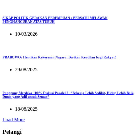
SIKAP POLITIK GERAKAN PEREMPUAN : BERSATU MELAWAN
PENGHANCURAN ATAS TUBUH
10/03/2026
PRABOWO: Hentikan Kekerasan Negara, Berikan Keadilan bagi Rakyat!
29/08/2025
Panggung Merdeka 100% Diskusi Paralel 2: “Bekerja Lebih Sedikit, Hidup Lebih Baik,
Dunia yang Adil untuk Semua”
18/08/2025
Load More
Pelangi