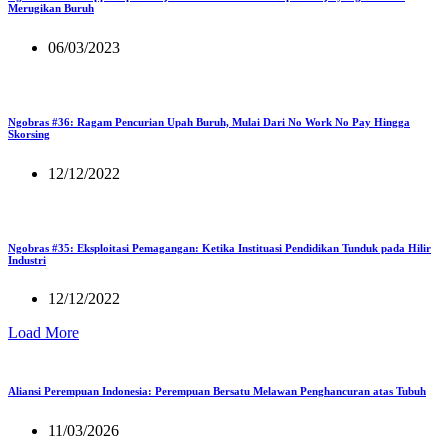
Merugikan Buruh
06/03/2023
Ngobras #36: Ragam Pencurian Upah Buruh, Mulai Dari No Work No Pay Hingga
Skorsing
12/12/2022
Ngobras #35: Eksploitasi Pemagangan: Ketika Instituasi Pendidikan Tunduk pada Hilir
Industri
12/12/2022
Load More
Aliansi Perempuan Indonesia: Perempuan Bersatu Melawan Penghancuran atas Tubuh
11/03/2026