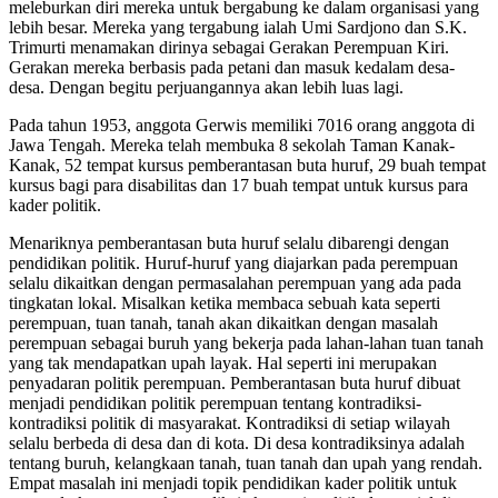
meleburkan diri mereka untuk bergabung ke dalam organisasi yang
lebih besar. Mereka yang tergabung ialah Umi Sardjono dan S.K.
Trimurti menamakan dirinya sebagai Gerakan Perempuan Kiri.
Gerakan mereka berbasis pada petani dan masuk kedalam desa-
desa. Dengan begitu perjuangannya akan lebih luas lagi.
Pada tahun 1953, anggota Gerwis memiliki 7016 orang anggota di
Jawa Tengah. Mereka telah membuka 8 sekolah Taman Kanak-
Kanak, 52 tempat kursus pemberantasan buta huruf, 29 buah tempat
kursus bagi para disabilitas dan 17 buah tempat untuk kursus para
kader politik.
Menariknya pemberantasan buta huruf selalu dibarengi dengan
pendidikan politik. Huruf-huruf yang diajarkan pada perempuan
selalu dikaitkan dengan permasalahan perempuan yang ada pada
tingkatan lokal. Misalkan ketika membaca sebuah kata seperti
perempuan, tuan tanah, tanah akan dikaitkan dengan masalah
perempuan sebagai buruh yang bekerja pada lahan-lahan tuan tanah
yang tak mendapatkan upah layak. Hal seperti ini merupakan
penyadaran politik perempuan. Pemberantasan buta huruf dibuat
menjadi pendidikan politik perempuan tentang kontradiksi-
kontradiksi politik di masyarakat. Kontradiksi di setiap wilayah
selalu berbeda di desa dan di kota. Di desa kontradiksinya adalah
tentang buruh, kelangkaan tanah, tuan tanah dan upah yang rendah.
Empat masalah ini menjadi topik pendidikan kader politik untuk