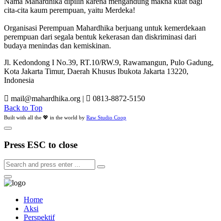
Nama Mahardhika dipilih karena mengandung makna kuat bagi
cita-cita kaum perempuan, yaitu Merdeka!
Organisasi Perempuan Mahardhika berjuang untuk kemerdekaan
perempuan dari segala bentuk kekerasan dan diskriminasi dari
budaya menindas dan kemiskinan.
Jl. Kedondong I No.39, RT.10/RW.9, Rawamangun, Pulo Gadung,
Kota Jakarta Timur, Daerah Khusus Ibukota Jakarta 13220,
Indonesia
mail@mahardhika.org
|
0813-8872-5150
Back to Top
Built with all the 💖 in the world by
Raw Studio Coop
Press ESC to close
Home
Aksi
Perspektif