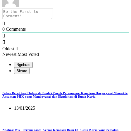
0
Comments
Oldest
Newest
Most Voted
Ngobras
Bicara
Beban Berat Awal Tahun di Pundak Buruh Perempuan: Kenaikan Harga yang Mencekik,
Ancaman PHK yang Membayangi dan Eksploitasi di Dunia Kerja
13/01/2025
Ngobras #37: Perppu Cipta Kerja: Kemasan Baru UU Cipta Kerja yang Semakin