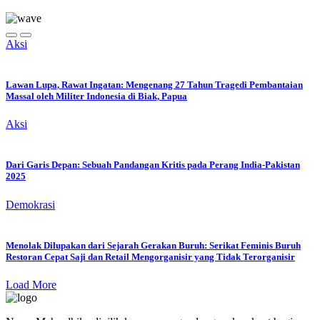
Aksi
Lawan Lupa, Rawat Ingatan: Mengenang 27 Tahun Tragedi Pembantaian
Massal oleh Militer Indonesia di Biak, Papua
Aksi
Dari Garis Depan: Sebuah Pandangan Kritis pada Perang India-Pakistan
2025
Demokrasi
Menolak Dilupakan dari Sejarah Gerakan Buruh: Serikat Feminis Buruh
Restoran Cepat Saji dan Retail Mengorganisir yang Tidak Terorganisir
Load More