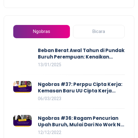
Ngobras
Bicara
Beban Berat Awal Tahun di Pundak
Buruh Perempuan: Kenaikan
Harga yang Mencekik, Ancaman
13/01/2025
PHK yang Membayangi dan
Eksploitasi di Dunia Kerja
Ngobras #37: Perppu Cipta Kerja:
Kemasan Baru UU Cipta Kerja
yang Semakin Merugikan Buruh
06/03/2023
Ngobras #36: Ragam Pencurian
Upah Buruh, Mulai Dari No Work No
Pay Hingga Skorsing
12/12/2022