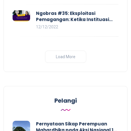
Ngobras #35: Eksploitasi
Pemagangan: Ketika Instituasi
Pendidikan Tunduk pada Hilir
12/12/2022
Industri
Load More
Pelangi
Pernyataan Sikap Perempuan
Mahardhika pada Aksi Nasional 16