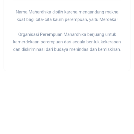
Nama Mahardhika dipilih karena mengandung makna
kuat bagi cita-cita kaum perempuan, yaitu Merdeka!
Organisasi Perempuan Mahardhika berjuang untuk
kemerdekaan perempuan dari segala bentuk kekerasan
dan diskriminasi dari budaya menindas dan kemiskinan.
Jl. Kedondong I No.39, RT.10/RW.9, Rawamangun, Pulo Gadung,
Kota Jakarta Timur, Daerah Khusus Ibukota Jakarta 13220,
Indonesia
mail@mahardhika.org
|
0813-8872-5150