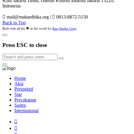
Kota Jakarta Timur, Daerah Khusus Ibukota Jakarta 13220,
Indonesia
mail@mahardhika.org
|
0813-8872-5150
Back to Top
Built with all the 💖 in the world by
Raw Studio Coop
Press ESC to close
Home
Aksi
Perspektif
Siar
Percakapan
Sastra
Internasional