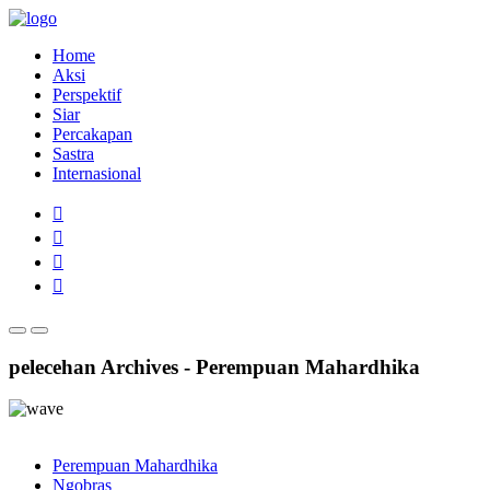
Home
Aksi
Perspektif
Siar
Percakapan
Sastra
Internasional
pelecehan Archives - Perempuan Mahardhika
Perempuan Mahardhika
Ngobras