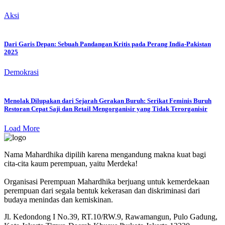
Aksi
Dari Garis Depan: Sebuah Pandangan Kritis pada Perang India-Pakistan
2025
Demokrasi
Menolak Dilupakan dari Sejarah Gerakan Buruh: Serikat Feminis Buruh
Restoran Cepat Saji dan Retail Mengorganisir yang Tidak Terorganisir
Load More
Nama Mahardhika dipilih karena mengandung makna kuat bagi
cita-cita kaum perempuan, yaitu Merdeka!
Organisasi Perempuan Mahardhika berjuang untuk kemerdekaan
perempuan dari segala bentuk kekerasan dan diskriminasi dari
budaya menindas dan kemiskinan.
Jl. Kedondong I No.39, RT.10/RW.9, Rawamangun, Pulo Gadung,