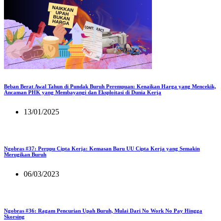
Beban Berat Awal Tahun di Pundak Buruh Perempuan: Kenaikan Harga yang Mencekik,
Ancaman PHK yang Membayangi dan Eksploitasi di Dunia Kerja
13/01/2025
Ngobras #37: Perppu Cipta Kerja: Kemasan Baru UU Cipta Kerja yang Semakin
Merugikan Buruh
06/03/2023
Ngobras #36: Ragam Pencurian Upah Buruh, Mulai Dari No Work No Pay Hingga
Skorsing