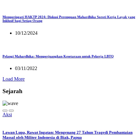
Memperingati HAKTP 2024: Diskusi Perempuan Mahardhika Soroti Kerja Layak yang
Inklusif bagi Setiap Orang
10/12/2024
Pelangi Mahardhika: Memperjuangkan Kesetaraan untuk Pekerja LBTQ
03/11/2022
Load More
Sejarah
Aksi
Lawan Lupa, Rawat Ingatan: Mengenang 27 Tahun Tragedi Pembantaian
Massal oleh Militer Indonesia di Biak, Papua