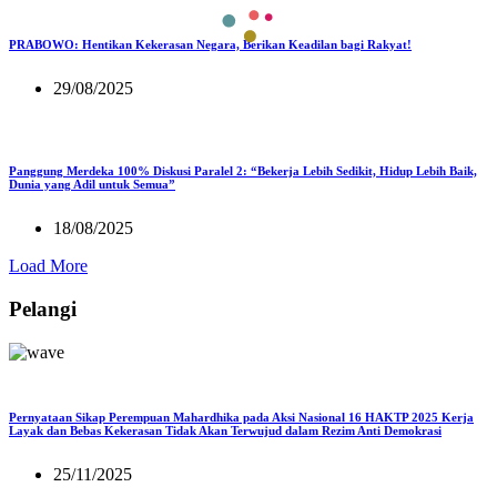
PRABOWO: Hentikan Kekerasan Negara, Berikan Keadilan bagi Rakyat!
29/08/2025
Panggung Merdeka 100% Diskusi Paralel 2: “Bekerja Lebih Sedikit, Hidup Lebih Baik,
Dunia yang Adil untuk Semua”
18/08/2025
Load More
Pelangi
Pernyataan Sikap Perempuan Mahardhika pada Aksi Nasional 16 HAKTP 2025 Kerja
Layak dan Bebas Kekerasan Tidak Akan Terwujud dalam Rezim Anti Demokrasi
25/11/2025