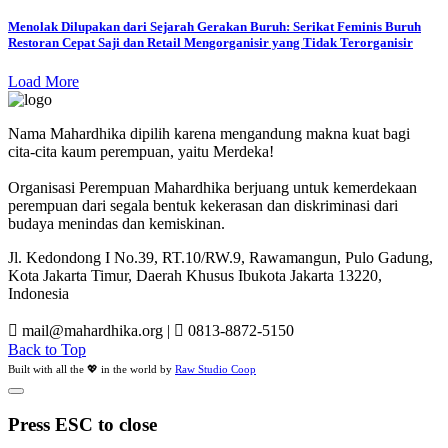
Menolak Dilupakan dari Sejarah Gerakan Buruh: Serikat Feminis Buruh
Restoran Cepat Saji dan Retail Mengorganisir yang Tidak Terorganisir
Load More
Nama Mahardhika dipilih karena mengandung makna kuat bagi
cita-cita kaum perempuan, yaitu Merdeka!
Organisasi Perempuan Mahardhika berjuang untuk kemerdekaan
perempuan dari segala bentuk kekerasan dan diskriminasi dari
budaya menindas dan kemiskinan.
Jl. Kedondong I No.39, RT.10/RW.9, Rawamangun, Pulo Gadung,
Kota Jakarta Timur, Daerah Khusus Ibukota Jakarta 13220,
Indonesia
mail@mahardhika.org
|
0813-8872-5150
Back to Top
Built with all the 💖 in the world by
Raw Studio Coop
Press ESC to close