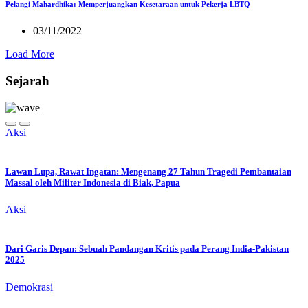
Pelangi Mahardhika: Memperjuangkan Kesetaraan untuk Pekerja LBTQ
03/11/2022
Load More
Sejarah
Aksi
Lawan Lupa, Rawat Ingatan: Mengenang 27 Tahun Tragedi Pembantaian
Massal oleh Militer Indonesia di Biak, Papua
Aksi
Dari Garis Depan: Sebuah Pandangan Kritis pada Perang India-Pakistan
2025
Demokrasi