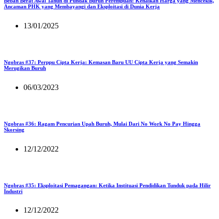
Beban Berat Awal Tahun di Pundak Buruh Perempuan: Kenaikan Harga yang Mencekik,
Ancaman PHK yang Membayangi dan Eksploitasi di Dunia Kerja
13/01/2025
Ngobras #37: Perppu Cipta Kerja: Kemasan Baru UU Cipta Kerja yang Semakin
Merugikan Buruh
06/03/2023
Ngobras #36: Ragam Pencurian Upah Buruh, Mulai Dari No Work No Pay Hingga
Skorsing
12/12/2022
Ngobras #35: Eksploitasi Pemagangan: Ketika Instituasi Pendidikan Tunduk pada Hilir
Industri
12/12/2022