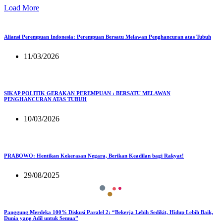
Load More
Aliansi Perempuan Indonesia: Perempuan Bersatu Melawan Penghancuran atas Tubuh
11/03/2026
SIKAP POLITIK GERAKAN PEREMPUAN : BERSATU MELAWAN
PENGHANCURAN ATAS TUBUH
10/03/2026
PRABOWO: Hentikan Kekerasan Negara, Berikan Keadilan bagi Rakyat!
29/08/2025
Panggung Merdeka 100% Diskusi Paralel 2: “Bekerja Lebih Sedikit, Hidup Lebih Baik,
Dunia yang Adil untuk Semua”