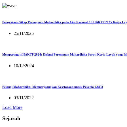
Pernyataan Sikap Perempuan Mahardhika pada Aksi Nasional 16 HAKTP 2025 Kerja Lay
25/11/2025
Memperingati HAKTP 2024: Diskusi Perempuan Mahardhika Soroti Kerja Layak yang Inkl
10/12/2024
Pelangi Mahardhika: Memperjuangkan Kesetaraan untuk Pekerja LBTQ
03/11/2022
Load More
Sejarah