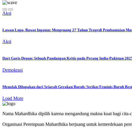
Aksi
Lawan Lupa, Rawat Ingatan: Mengenang 27 Tahun Tragedi Pembantaian Massa
Aksi
Dari Garis Depan: Sebuah Pandangan Kritis pada Perang India-Pakistan 202
Demokrasi
Menolak Dilupakan dari Sejarah Gerakan Buruh: Serikat Feminis Buruh Rest
Load More
Nama Mahardhika dipilih karena mengandung makna kuat bagi cita-c
Organisasi Perempuan Mahardhika berjuang untuk kemerdekaan perem