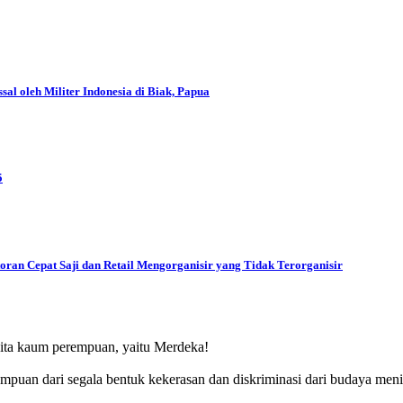
l oleh Militer Indonesia di Biak, Papua
5
oran Cepat Saji dan Retail Mengorganisir yang Tidak Terorganisir
ita kaum perempuan, yaitu Merdeka!
puan dari segala bentuk kekerasan dan diskriminasi dari budaya men