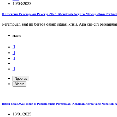
10/03/2023
Konferensi Perempuan Pekerja 2023: Mendesak Negara Mewujudkan Perlindu
Perempuan saat ini berada dalam situasi krisis. Apa ciri-ciri perempuan
Share:
Ngobras
Bicara
Beban Berat Awal Tahun di Pundak Buruh Perempuan: Kenaikan Harga yang Mencekik, 
13/01/2025