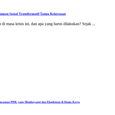
ngan Sosial Transformatif Tanpa Kekerasan
 di masa krisis ini, dan apa yang harus dilakukan? Sejak ...
Ancaman PHK yang Membayangi dan Eksploitasi di Dunia Kerja