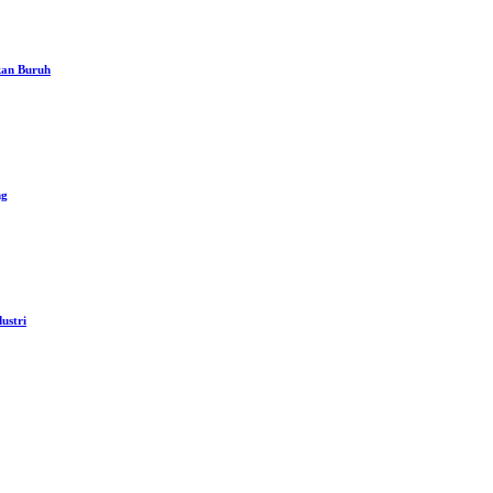
kan Buruh
ng
ustri