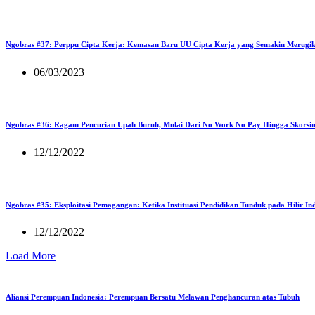
Ngobras #37: Perppu Cipta Kerja: Kemasan Baru UU Cipta Kerja yang Semakin Merugi
06/03/2023
Ngobras #36: Ragam Pencurian Upah Buruh, Mulai Dari No Work No Pay Hingga Skorsi
12/12/2022
Ngobras #35: Eksploitasi Pemagangan: Ketika Instituasi Pendidikan Tunduk pada Hilir Ind
12/12/2022
Load More
Aliansi Perempuan Indonesia: Perempuan Bersatu Melawan Penghancuran atas Tubuh