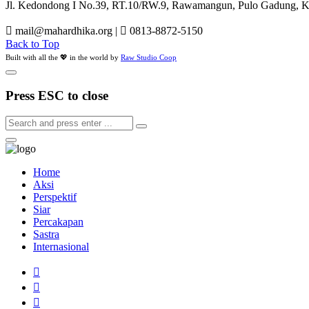
Jl. Kedondong I No.39, RT.10/RW.9, Rawamangun, Pulo Gadung, Kot
mail@mahardhika.org
|
0813-8872-5150
Back to Top
Built with all the 💖 in the world by
Raw Studio Coop
Press ESC to close
Home
Aksi
Perspektif
Siar
Percakapan
Sastra
Internasional