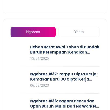
Ngobras
Bicara
Beban Berat Awal Tahun di Pundak
Buruh Perempuan: Kenaikan
Harga yang Mencekik, Ancaman
13/01/2025
PHK yang Membayangi dan
Eksploitasi di Dunia Kerja
Ngobras #37: Perppu Cipta Kerja:
Kemasan Baru UU Cipta Kerja
yang Semakin Merugikan Buruh
06/03/2023
Ngobras #36: Ragam Pencurian
Upah Buruh, Mulai Dari No Work No