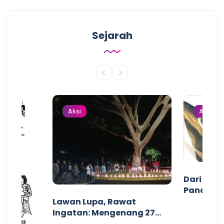
Sejarah
Aksi
Aksi
Dari Gari
Pandanga
Perang I
Lawan Lupa, Rawat
2025
Ingatan: Mengenang 27
Tahun Tragedi