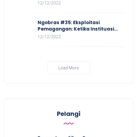
Pay Hingga Skorsing
12/12/2022
Ngobras #35: Eksploitasi
Pemagangan: Ketika Instituasi
Pendidikan Tunduk pada Hilir
12/12/2022
Industri
Load More
Pelangi