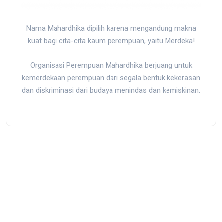
Nama Mahardhika dipilih karena mengandung makna
kuat bagi cita-cita kaum perempuan, yaitu Merdeka!
Organisasi Perempuan Mahardhika berjuang untuk
kemerdekaan perempuan dari segala bentuk kekerasan
dan diskriminasi dari budaya menindas dan kemiskinan.
Jl. Kedondong I No.39, RT.10/RW.9, Rawamangun, Pulo Gadung,
Kota Jakarta Timur, Daerah Khusus Ibukota Jakarta 13220,
Indonesia
mail@mahardhika.org
|
0813-8872-5150