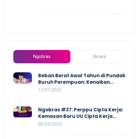
Ngobras
Bicara
Beban Berat Awal Tahun di Pundak
Buruh Perempuan: Kenaikan
Harga yang Mencekik, Ancaman
13/01/2025
PHK yang Membayangi dan
Eksploitasi di Dunia Kerja
Ngobras #37: Perppu Cipta Kerja:
Kemasan Baru UU Cipta Kerja
yang Semakin Merugikan Buruh
06/03/2023