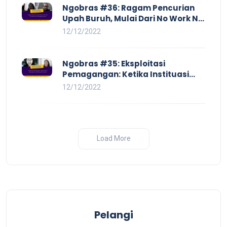
Ngobras #36: Ragam Pencurian
Upah Buruh, Mulai Dari No Work No
Pay Hingga Skorsing
12/12/2022
Ngobras #35: Eksploitasi
Pemagangan: Ketika Instituasi
Pendidikan Tunduk pada Hilir
12/12/2022
Industri
Load More
Pelangi