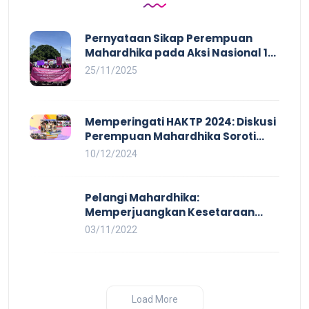
Pernyataan Sikap Perempuan
Mahardhika pada Aksi Nasional 16
HAKTP 2025 Kerja Layak dan Bebas
25/11/2025
Kekerasan Tidak Akan Terwujud
dalam Rezim Anti Demokrasi
Memperingati HAKTP 2024: Diskusi
Perempuan Mahardhika Soroti
Kerja Layak yang Inklusif bagi
10/12/2024
Setiap Orang
Pelangi Mahardhika:
Memperjuangkan Kesetaraan
untuk Pekerja LBTQ
03/11/2022
Load More