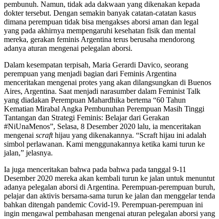
pembunuh. Namun, tidak ada dakwaan yang dikenakan kepada
dokter tersebut. Dengan semakin banyak catatan-catatan kasus
dimana perempuan tidak bisa mengakses aborsi aman dan legal
yang pada akhirnya mempengaruhi kesehatan fisik dan mental
mereka, gerakan feminis Argentina terus berusaha mendorong
adanya aturan mengenai pelegalan aborsi.
Dalam kesempatan terpisah, Maria Gerardi Davico, seorang
perempuan yang menjadi bagian dari Feminis Argentina
menceritakan mengenai protes yang akan dilangsungkan di Buenos
Aires, Argentina. Saat menjadi narasumber dalam Feminist Talk
yang diadakan Perempuan Mahardhika bertema “60 Tahun
Kematian Mirabal Angka Pembunuhan Perempuan Masih Tinggi
Tantangan dan Strategi Feminis: Belajar dari Gerakan
#NiUnaMenos”, Selasa, 8 Desember 2020 lalu, ia menceritakan
mengenai
scraft
hijau yang dikenakannya. “Scraft hijau ini adalah
simbol perlawanan. Kami menggunakannya ketika kami turun ke
jalan,” jelasnya.
Ia juga menceritakan bahwa pada bahwa pada tanggal 9-11
Desember 2020 mereka akan kembali turun ke jalan untuk menuntut
adanya pelegalan aborsi di Argentina. Perempuan-perempuan buruh,
pelajar dan aktivis bersama-sama turun ke jalan dan menggelar tenda
bahkan ditengah pandemic Covid-19. Perempuan-perempuan ini
ingin mengawal pembahasan mengenai aturan pelegalan aborsi yang