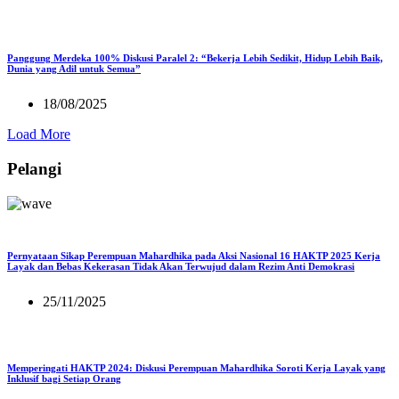
Panggung Merdeka 100% Diskusi Paralel 2: “Bekerja Lebih Sedikit, Hidup Lebih Baik,
Dunia yang Adil untuk Semua”
18/08/2025
Load More
Pelangi
Pernyataan Sikap Perempuan Mahardhika pada Aksi Nasional 16 HAKTP 2025 Kerja
Layak dan Bebas Kekerasan Tidak Akan Terwujud dalam Rezim Anti Demokrasi
25/11/2025
Memperingati HAKTP 2024: Diskusi Perempuan Mahardhika Soroti Kerja Layak yang
Inklusif bagi Setiap Orang