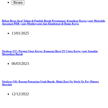
Bicara
Beban Berat Awal Tahun di Pundak Buruh Perempuan: Kenaikan Harga yang Mencekik,
Ancaman PHK yang Membayangi dan Eksploitasi di Dunia Kerja
13/01/2025
Ngobras #37: Perppu Cipta Kerja: Kemasan Baru UU Cipta Kerja yang Semakin
Merugikan Buruh
06/03/2023
Ngobras #36: Ragam Pencurian Upah Buruh, Mulai Dari No Work No Pay Hingga
Skorsing
12/12/2022