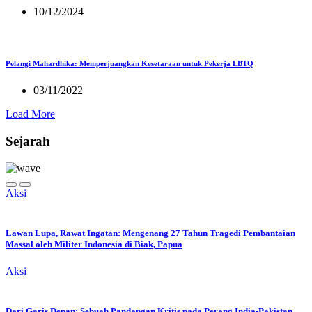
10/12/2024
Pelangi Mahardhika: Memperjuangkan Kesetaraan untuk Pekerja LBTQ
03/11/2022
Load More
Sejarah
Aksi
Lawan Lupa, Rawat Ingatan: Mengenang 27 Tahun Tragedi Pembantaian
Massal oleh Militer Indonesia di Biak, Papua
Aksi
Dari Garis Depan: Sebuah Pandangan Kritis pada Perang India-Pakistan