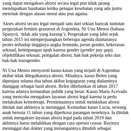
yang dapat mengakses aborsi secara legal pun tidak jarang
mendapatkan hambatan ketika petugas kesehatan yang ada justru
menolak dengan alasan moral atau pun agama.
Akses aborsi secara legal menjadi satu dari sekian banyak tuntutan
pergerakan feminis grassroot di Argentina, Ni Una Menos (bahasa
Spanyol, ‘tidak ada yang kurang’). Pergerakan yang lahir sejak
tahun 2015 ini memperjuangkan beberapa agenda diantaranya
protes terhadap tingginya angka femisida, peran gender, kekerasan
seksual, ketimpangan upah karena gender (
gender pay gap)
,
objektifikasi seksual, pelegalan aborsi, hak-hak pekerja seks dan
hak-hak transgender.
Ni Una Menos menyoroti kasus-kasus yang terjadi di Argentina
akibat tidak dilegalkannya aborsi. Misalnya, kasus Belen yang
dipenjara selama dua tahun akibat keguguran yang dialaminya
dianggap sebagai hasil aborsi. Belen dibebaskan di tahun 2017
karena adanya kemarahan publik yang besar. Kasus Maria Acevado
yang mencoba mengakses layanan aborsi legal karena ia perlu
melakukan kemoterapi. Permintaannya untuk melakukan aborsi
ditolak dan akhirnya ia meninggal. Kemudian kasus Lucia, seorang
anak berusia 11 tahun yang diperkosa pasangan neneknya. Ia ditolak
untuk mengakses layanan aborsi legal pada tahun 2019 dan
akhirnya harus melahirkan dengan cara operasi ceasar. Bayinya
meninggal dan dokter yang menanganinya dituduh sebagai