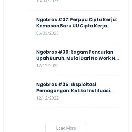
13/01/2025
PHK yang Membayangi dan
Eksploitasi di Dunia Kerja
Ngobras #37: Perppu Cipta Kerja:
Kemasan Baru UU Cipta Kerja
yang Semakin Merugikan Buruh
06/03/2023
Ngobras #36: Ragam Pencurian
Upah Buruh, Mulai Dari No Work No
Pay Hingga Skorsing
12/12/2022
Ngobras #35: Eksploitasi
Pemagangan: Ketika Instituasi
Pendidikan Tunduk pada Hilir
12/12/2022
Industri
Load More