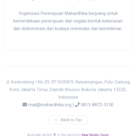
Organisasi Perempuan Mahardhika berjuang untuk
kemerdekaan perempuan dari segala bentuk kekerasan
dan diskriminasi dari budaya menindas dan kemiskinan.
Jl. Kedondong I No.39, RT.10/RW.9, Rawamangun, Pulo Gadung,
Kota Jakarta Timur, Daerah Khusus Ibukota Jakarta 13220,
Indonesia
mail@mahardhika.org
|
0813-8872-5150
Back to Top
Built with all the 💖 in the world by
Raw Studio Coop