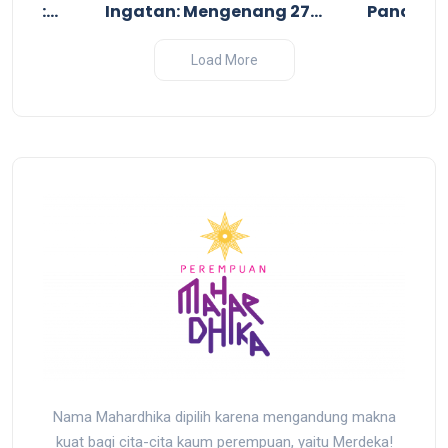
uruh:
Ingatan: Mengenang 27
Pandanga
uruh
Tahun Tragedi
Perang I
ji dan
Pembantaian Massal oleh
2025
Load More
sir yang
Militer Indonesia di Biak,
r
Papua
Nama Mahardhika dipilih karena mengandung makna
kuat bagi cita-cita kaum perempuan, yaitu Merdeka!