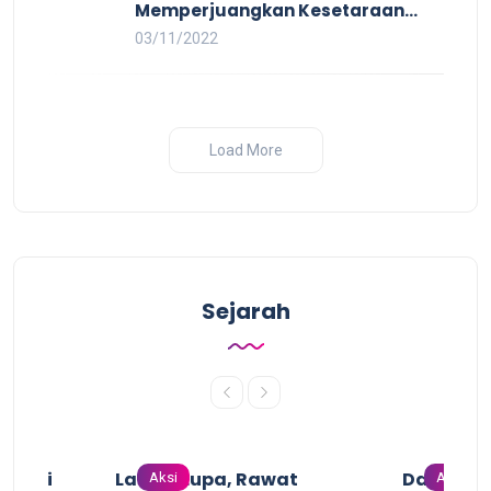
Memperjuangkan Kesetaraan
untuk Pekerja LBTQ
03/11/2022
Load More
Sejarah
n dari
Lawan Lupa, Rawat
Dari Gari
Aksi
Aksi