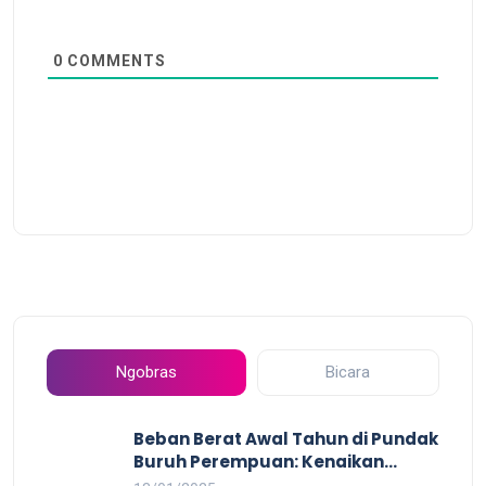
0
COMMENTS
Ngobras
Bicara
Beban Berat Awal Tahun di Pundak
Buruh Perempuan: Kenaikan
Harga yang Mencekik, Ancaman