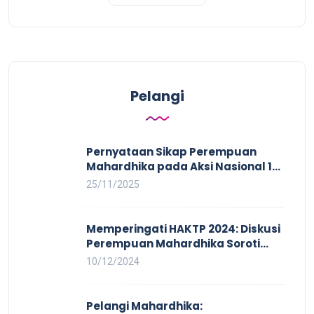
Pelangi
Pernyataan Sikap Perempuan
Mahardhika pada Aksi Nasional 16
HAKTP 2025 Kerja Layak dan Bebas
25/11/2025
Kekerasan Tidak Akan Terwujud
dalam Rezim Anti Demokrasi
Memperingati HAKTP 2024: Diskusi
Perempuan Mahardhika Soroti
Kerja Layak yang Inklusif bagi
10/12/2024
Setiap Orang
Pelangi Mahardhika: