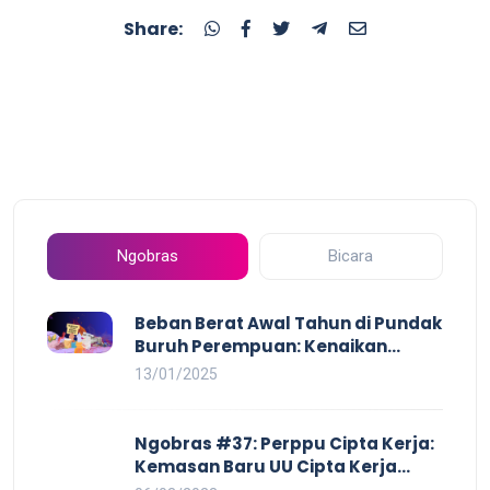
Share:
Ngobras
Bicara
Beban Berat Awal Tahun di Pundak
Buruh Perempuan: Kenaikan
Harga yang Mencekik, Ancaman
13/01/2025
PHK yang Membayangi dan
Eksploitasi di Dunia Kerja
Ngobras #37: Perppu Cipta Kerja:
Kemasan Baru UU Cipta Kerja
yang Semakin Merugikan Buruh