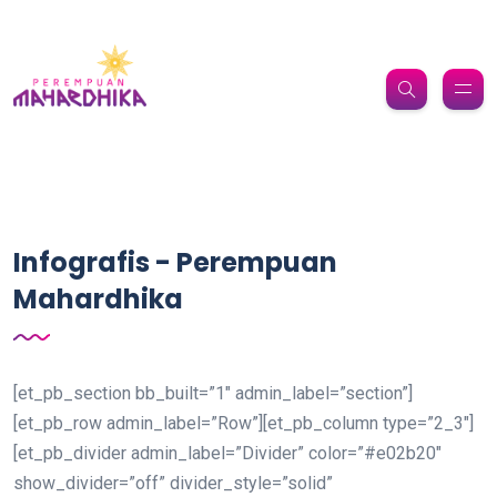
Infografis - Perempuan
Mahardhika
[et_pb_section bb_built=”1″ admin_label=”section”]
[et_pb_row admin_label=”Row”][et_pb_column type=”2_3″]
[et_pb_divider admin_label=”Divider” color=”#e02b20″
show_divider=”off” divider_style=”solid”