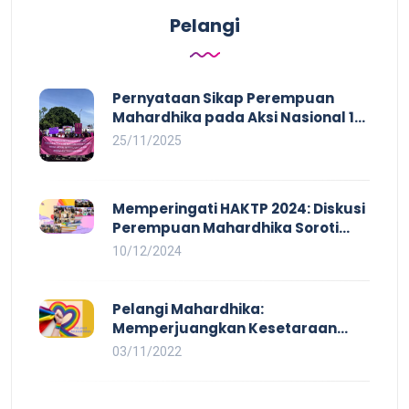
Pelangi
Pernyataan Sikap Perempuan
Mahardhika pada Aksi Nasional 16
HAKTP 2025 Kerja Layak dan Bebas
25/11/2025
Kekerasan Tidak Akan Terwujud
dalam Rezim Anti Demokrasi
Memperingati HAKTP 2024: Diskusi
Perempuan Mahardhika Soroti
Kerja Layak yang Inklusif bagi
10/12/2024
Setiap Orang
Pelangi Mahardhika:
Memperjuangkan Kesetaraan
untuk Pekerja LBTQ
03/11/2022