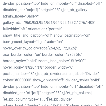
divider_position=”top” hide_on_mobile=”on” disabled=”off”
disabled_on=”on|off|” height=”25″ /][et_pb_gallery
admin_label=”Gallery”
gallery_ids=”960,953,954,961,964,952,1232,1276,1408″
fullwidth=”off” orientation=”portrait”
show_title_and_caption=”off” show_pagination=”on”
background_layout=”light” auto=”on”
hover_overlay_color=”rgba(254,52,172,0.25)”
use_border_color=”on” border_color=”#a535fc”
border_style=”solid” zoom_icon_color=”#ffe900″
hover_icon=”%%204%%” border_width=”6″
posts_number=”8″ /][et_pb_divider admin_label=”Divider”
color=”#000000″ show_divider=”off” divider_style=”solid”
divider_position=”top” hide_on_mobile=”off” disabled=”off”
disabled_on=”off|off|” height=”25″ /][/et_pb_column]
[et_pb_column type=”1_3″][et_pb_divider
admin_label=”Divider” color=”#e02b20″ show_divider=”off”