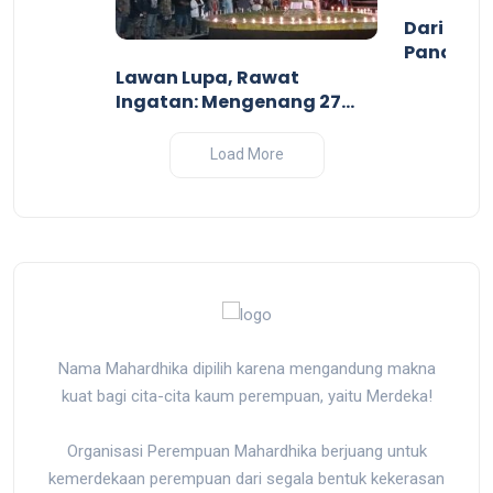
r
Dari Gari
Pandanga
Perang I
Lawan Lupa, Rawat
2025
Ingatan: Mengenang 27
Tahun Tragedi
Pembantaian Massal oleh
Load More
Militer Indonesia di Biak,
Papua
Nama Mahardhika dipilih karena mengandung makna
kuat bagi cita-cita kaum perempuan, yaitu Merdeka!
Organisasi Perempuan Mahardhika berjuang untuk
kemerdekaan perempuan dari segala bentuk kekerasan