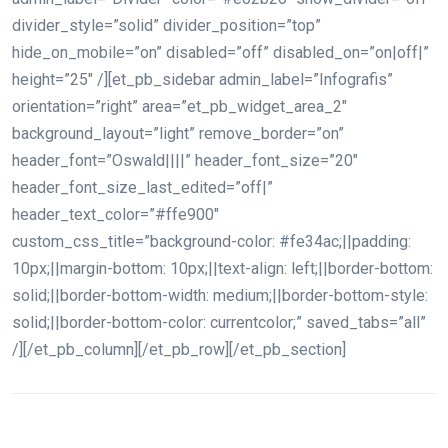
divider_style=”solid” divider_position=”top”
hide_on_mobile=”on” disabled=”off” disabled_on=”on|off|”
height=”25″ /][et_pb_sidebar admin_label=”Infografis”
orientation=”right” area=”et_pb_widget_area_2″
background_layout=”light” remove_border=”on”
header_font=”Oswald||||” header_font_size=”20″
header_font_size_last_edited=”off|”
header_text_color=”#ffe900″
custom_css_title=”background-color: #fe34ac;||padding:
10px;||margin-bottom: 10px;||text-align: left;||border-bottom:
solid;||border-bottom-width: medium;||border-bottom-style:
solid;||border-bottom-color: currentcolor;” saved_tabs=”all”
/][/et_pb_column][/et_pb_row][/et_pb_section]