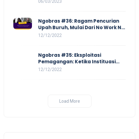
06/03/2023
Ngobras #36: Ragam Pencurian
Upah Buruh, Mulai Dari No Work No
Pay Hingga Skorsing
12/12/2022
Ngobras #35: Eksploitasi
Pemagangan: Ketika Instituasi
Pendidikan Tunduk pada Hilir
12/12/2022
Industri
Load More