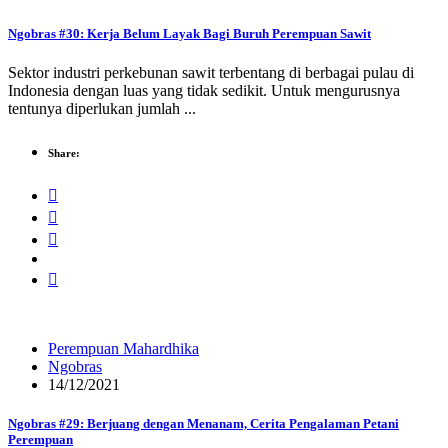
Ngobras #30: Kerja Belum Layak Bagi Buruh Perempuan Sawit
Sektor industri perkebunan sawit terbentang di berbagai pulau di
Indonesia dengan luas yang tidak sedikit. Untuk mengurusnya
tentunya diperlukan jumlah ...
Share:
Perempuan Mahardhika
Ngobras
14/12/2021
Ngobras #29: Berjuang dengan Menanam, Cerita Pengalaman Petani
Perempuan