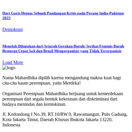
Dari Garis Depan: Sebuah Pandangan Kritis pada Perang India-Pakistan
2025
Demokrasi
Menolak Dilupakan dari Sejarah Gerakan Buruh: Serikat Feminis Buruh
Restoran Cepat Saji dan Retail Mengorganisir yang Tidak Terorganisir
Load More
Nama Mahardhika dipilih karena mengandung makna kuat bagi
cita-cita kaum perempuan, yaitu Merdeka!
Organisasi Perempuan Mahardhika berjuang untuk kemerdekaan
perempuan dari segala bentuk kekerasan dan diskriminasi dari
budaya menindas dan kemiskinan.
Jl. Kedondong I No.39, RT.10/RW.9, Rawamangun, Pulo Gadung,
Kota Jakarta Timur, Daerah Khusus Ibukota Jakarta 13220,
Indonesia