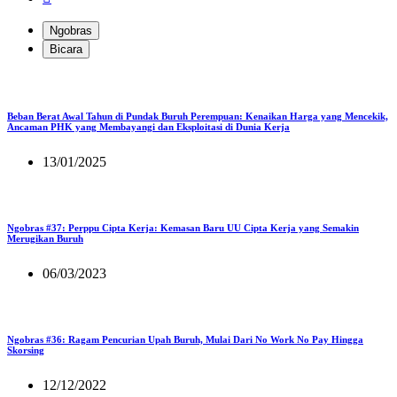
Ngobras
Bicara
Beban Berat Awal Tahun di Pundak Buruh Perempuan: Kenaikan Harga yang Mencekik,
Ancaman PHK yang Membayangi dan Eksploitasi di Dunia Kerja
13/01/2025
Ngobras #37: Perppu Cipta Kerja: Kemasan Baru UU Cipta Kerja yang Semakin
Merugikan Buruh
06/03/2023
Ngobras #36: Ragam Pencurian Upah Buruh, Mulai Dari No Work No Pay Hingga
Skorsing
12/12/2022