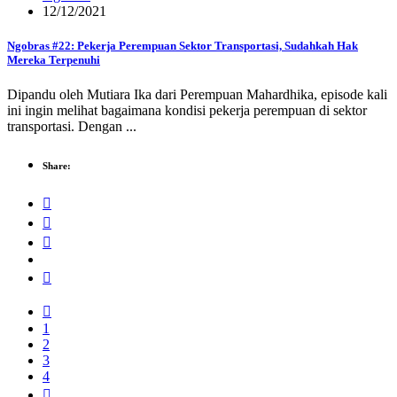
12/12/2021
Ngobras #22: Pekerja Perempuan Sektor Transportasi, Sudahkah Hak
Mereka Terpenuhi
Dipandu oleh Mutiara Ika dari Perempuan Mahardhika, episode kali
ini ingin melihat bagaimana kondisi pekerja perempuan di sektor
transportasi. Dengan ...
Share:
1
2
3
4