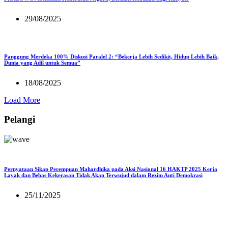
29/08/2025
Panggung Merdeka 100% Diskusi Paralel 2: “Bekerja Lebih Sedikit, Hidup Lebih Baik,
Dunia yang Adil untuk Semua”
18/08/2025
Load More
Pelangi
Pernyataan Sikap Perempuan Mahardhika pada Aksi Nasional 16 HAKTP 2025 Kerja
Layak dan Bebas Kekerasan Tidak Akan Terwujud dalam Rezim Anti Demokrasi
25/11/2025