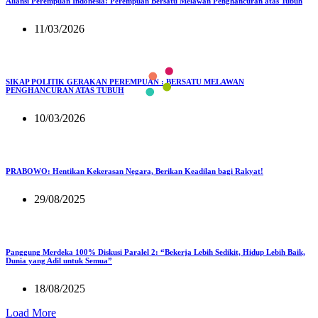
Aliansi Perempuan Indonesia: Perempuan Bersatu Melawan Penghancuran atas Tubuh
11/03/2026
SIKAP POLITIK GERAKAN PEREMPUAN : BERSATU MELAWAN
PENGHANCURAN ATAS TUBUH
10/03/2026
PRABOWO: Hentikan Kekerasan Negara, Berikan Keadilan bagi Rakyat!
29/08/2025
Panggung Merdeka 100% Diskusi Paralel 2: “Bekerja Lebih Sedikit, Hidup Lebih Baik,
Dunia yang Adil untuk Semua”
18/08/2025
Load More