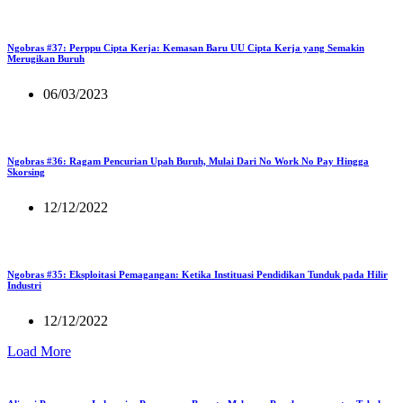
Ngobras #37: Perppu Cipta Kerja: Kemasan Baru UU Cipta Kerja yang Semakin
Merugikan Buruh
06/03/2023
Ngobras #36: Ragam Pencurian Upah Buruh, Mulai Dari No Work No Pay Hingga
Skorsing
12/12/2022
Ngobras #35: Eksploitasi Pemagangan: Ketika Instituasi Pendidikan Tunduk pada Hilir
Industri
12/12/2022
Load More