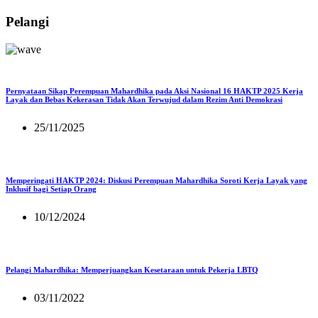
Pelangi
Pernyataan Sikap Perempuan Mahardhika pada Aksi Nasional 16 HAKTP 2025 Kerja
Layak dan Bebas Kekerasan Tidak Akan Terwujud dalam Rezim Anti Demokrasi
25/11/2025
Memperingati HAKTP 2024: Diskusi Perempuan Mahardhika Soroti Kerja Layak yang
Inklusif bagi Setiap Orang
10/12/2024
Pelangi Mahardhika: Memperjuangkan Kesetaraan untuk Pekerja LBTQ
03/11/2022