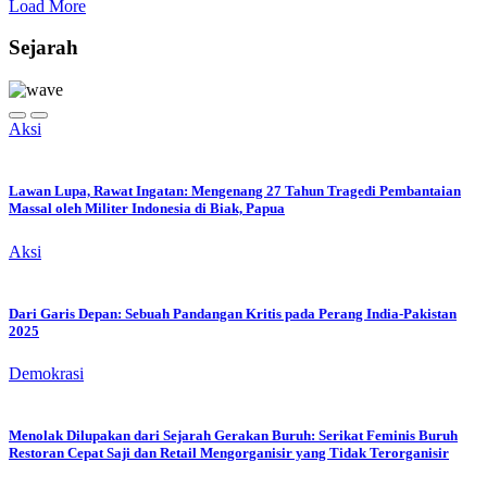
Load More
Sejarah
Aksi
Lawan Lupa, Rawat Ingatan: Mengenang 27 Tahun Tragedi Pembantaian
Massal oleh Militer Indonesia di Biak, Papua
Aksi
Dari Garis Depan: Sebuah Pandangan Kritis pada Perang India-Pakistan
2025
Demokrasi
Menolak Dilupakan dari Sejarah Gerakan Buruh: Serikat Feminis Buruh
Restoran Cepat Saji dan Retail Mengorganisir yang Tidak Terorganisir