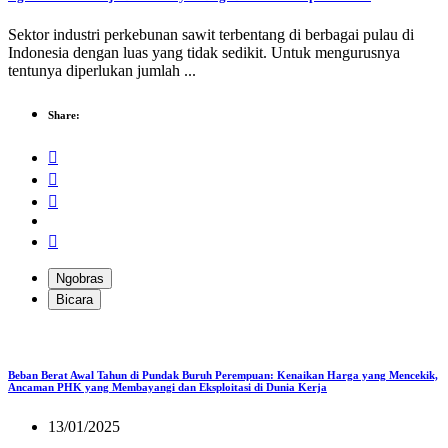
Sektor industri perkebunan sawit terbentang di berbagai pulau di
Indonesia dengan luas yang tidak sedikit. Untuk mengurusnya
tentunya diperlukan jumlah ...
Share:
Ngobras
Bicara
Beban Berat Awal Tahun di Pundak Buruh Perempuan: Kenaikan Harga yang Mencekik,
Ancaman PHK yang Membayangi dan Eksploitasi di Dunia Kerja
13/01/2025