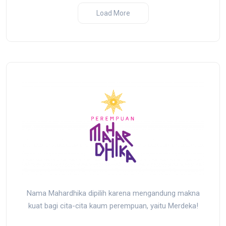
ji dan
Pembantaian Massal oleh
2025
Load More
sir yang
Militer Indonesia di Biak,
r
Papua
Nama Mahardhika dipilih karena mengandung makna
kuat bagi cita-cita kaum perempuan, yaitu Merdeka!