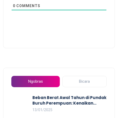
0
COMMENTS
Ngobras
Bicara
Beban Berat Awal Tahun di Pundak
Buruh Perempuan: Kenaikan
Harga yang Mencekik, Ancaman
13/01/2025
PHK yang Membayangi dan