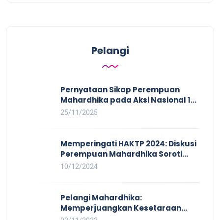
Pelangi
Pernyataan Sikap Perempuan
Mahardhika pada Aksi Nasional 16
HAKTP 2025 Kerja Layak dan Bebas
25/11/2025
Kekerasan Tidak Akan Terwujud
dalam Rezim Anti Demokrasi
Memperingati HAKTP 2024: Diskusi
Perempuan Mahardhika Soroti
Kerja Layak yang Inklusif bagi
10/12/2024
Setiap Orang
Pelangi Mahardhika:
Memperjuangkan Kesetaraan
untuk Pekerja LBTQ