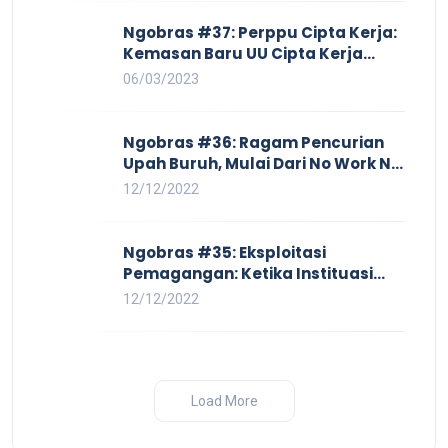
Eksploitasi di Dunia Kerja
Ngobras #37: Perppu Cipta Kerja:
Kemasan Baru UU Cipta Kerja
yang Semakin Merugikan Buruh
06/03/2023
Ngobras #36: Ragam Pencurian
Upah Buruh, Mulai Dari No Work No
Pay Hingga Skorsing
12/12/2022
Ngobras #35: Eksploitasi
Pemagangan: Ketika Instituasi
Pendidikan Tunduk pada Hilir
12/12/2022
Industri
Load More