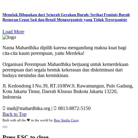
Menolak Dilupakan dari Sejarah Gerakan Buruh: Serikat Feminis Buruh
Restoran Cepat Saji dan Retail Mengorganisir yang Tidak Terorganisir
Load More
Nama Mahardhika dipilih karena mengandung makna kuat bagi
cita-cita kaum perempuan, yaitu Merdeka!
Organisasi Perempuan Mahardhika berjuang untuk kemerdekaan
perempuan dari segala bentuk kekerasan dan diskriminasi dari
budaya menindas dan kemiskinan.
Jl. Kedondong I No.39, RT.10/RW.9, Rawamangun, Pulo Gadung,
Kota Jakarta Timur, Daerah Khusus Ibukota Jakarta 13220,
Indonesia
mail@mahardhika.org
|
0813-8872-5150
Back to Top
Built with all the 💖 in the world by
Raw Studio Coop
Press ESC to close