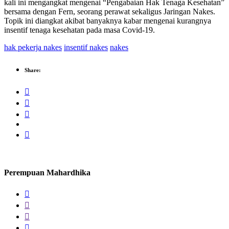
kali ini mengangkat mengenai “Pengabaian Hak Tenaga Kesehatan”
bersama dengan Fern, seorang perawat sekaligus Jaringan Nakes.
Topik ini diangkat akibat banyaknya kabar mengenai kurangnya
insentif tenaga kesehatan pada masa Covid-19.
hak pekerja nakes
insentif nakes
nakes
Share:
Perempuan Mahardhika