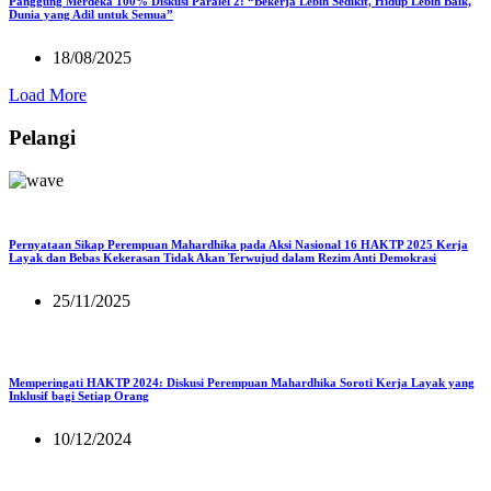
Panggung Merdeka 100% Diskusi Paralel 2: “Bekerja Lebih Sedikit, Hidup Lebih Baik,
Dunia yang Adil untuk Semua”
18/08/2025
Load More
Pelangi
Pernyataan Sikap Perempuan Mahardhika pada Aksi Nasional 16 HAKTP 2025 Kerja
Layak dan Bebas Kekerasan Tidak Akan Terwujud dalam Rezim Anti Demokrasi
25/11/2025
Memperingati HAKTP 2024: Diskusi Perempuan Mahardhika Soroti Kerja Layak yang
Inklusif bagi Setiap Orang
10/12/2024