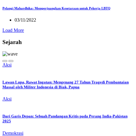
Pelangi Mahardhika: Memperjuangkan Kesetaraan untuk Pekerja LBTQ
03/11/2022
Load More
Sejarah
Aksi
Lawan Lupa, Rawat Ingatan: Mengenang 27 Tahun Tragedi Pembantaian
Massal oleh Militer Indonesia di Biak, Papua
Aksi
Dari Garis Depan: Sebuah Pandangan Kritis pada Perang India-Pakistan
2025
Demokrasi