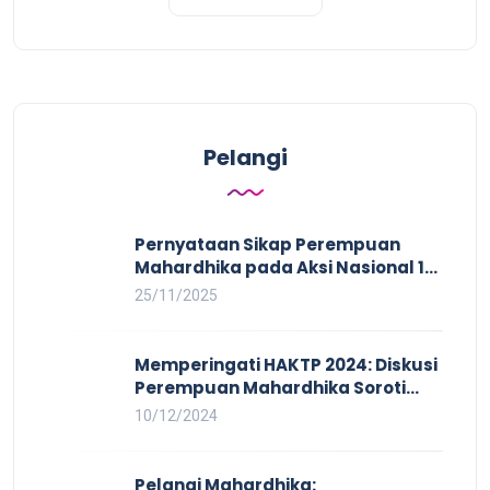
Pelangi
Pernyataan Sikap Perempuan
Mahardhika pada Aksi Nasional 16
HAKTP 2025 Kerja Layak dan Bebas
25/11/2025
Kekerasan Tidak Akan Terwujud
dalam Rezim Anti Demokrasi
Memperingati HAKTP 2024: Diskusi
Perempuan Mahardhika Soroti
Kerja Layak yang Inklusif bagi
10/12/2024
Setiap Orang
Pelangi Mahardhika: