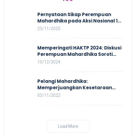
Pernyataan Sikap Perempuan
Mahardhika pada Aksi Nasional 16
HAKTP 2025 Kerja Layak dan Bebas
25/11/2025
Kekerasan Tidak Akan Terwujud
dalam Rezim Anti Demokrasi
Memperingati HAKTP 2024: Diskusi
Perempuan Mahardhika Soroti
Kerja Layak yang Inklusif bagi
10/12/2024
Setiap Orang
Pelangi Mahardhika:
Memperjuangkan Kesetaraan
untuk Pekerja LBTQ
03/11/2022
Load More