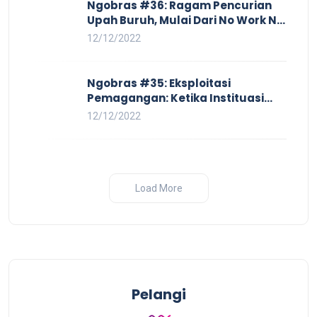
Ngobras #36: Ragam Pencurian
Upah Buruh, Mulai Dari No Work No
Pay Hingga Skorsing
12/12/2022
Ngobras #35: Eksploitasi
Pemagangan: Ketika Instituasi
Pendidikan Tunduk pada Hilir
12/12/2022
Industri
Load More
Pelangi