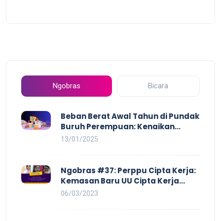
Ngobras
Bicara
Beban Berat Awal Tahun di Pundak
Buruh Perempuan: Kenaikan
Harga yang Mencekik, Ancaman
13/01/2025
PHK yang Membayangi dan
Eksploitasi di Dunia Kerja
Ngobras #37: Perppu Cipta Kerja:
Kemasan Baru UU Cipta Kerja
yang Semakin Merugikan Buruh
06/03/2023