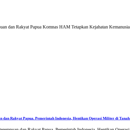
puan dan Rakyat Papua Komnas HAM Tetapkan Kejahatan Kemanusiaan
dan Rakyat Papua. Pemerintah Indonesia, Hentikan Operasi Militer di Tanah 
empuan dan Rakyat Papua. Pemerintah Indonesia, Hentikan Operasi Mi