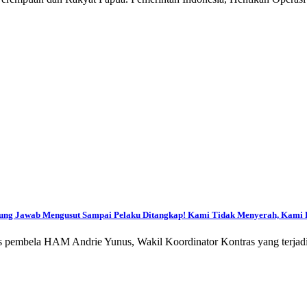
gung Jawab Mengusut Sampai Pelaku Ditangkap! Kami Tidak Menyerah, Kami 
 pembela HAM Andrie Yunus, Wakil Koordinator Kontras yang terjadi 