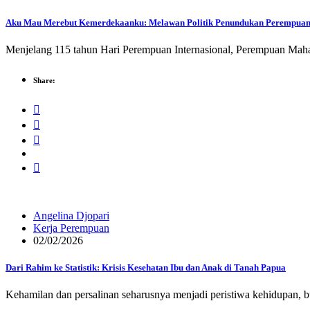
Aku Mau Merebut Kemerdekaanku: Melawan Politik Penundukan Perempua
Menjelang 115 tahun Hari Perempuan Internasional, Perempuan Mah
Share:
Angelina Djopari
Kerja Perempuan
02/02/2026
Dari Rahim ke Statistik: Krisis Kesehatan Ibu dan Anak di Tanah Papua
Kehamilan dan persalinan seharusnya menjadi peristiwa kehidupan, b