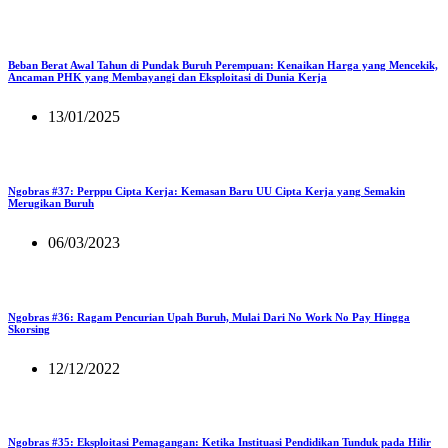
Beban Berat Awal Tahun di Pundak Buruh Perempuan: Kenaikan Harga yang Mencekik,
Ancaman PHK yang Membayangi dan Eksploitasi di Dunia Kerja
13/01/2025
Ngobras #37: Perppu Cipta Kerja: Kemasan Baru UU Cipta Kerja yang Semakin
Merugikan Buruh
06/03/2023
Ngobras #36: Ragam Pencurian Upah Buruh, Mulai Dari No Work No Pay Hingga
Skorsing
12/12/2022
Ngobras #35: Eksploitasi Pemagangan: Ketika Instituasi Pendidikan Tunduk pada Hilir