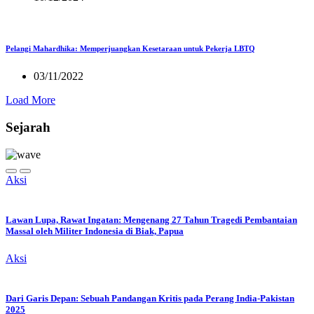
Pelangi Mahardhika: Memperjuangkan Kesetaraan untuk Pekerja LBTQ
03/11/2022
Load More
Sejarah
Aksi
Lawan Lupa, Rawat Ingatan: Mengenang 27 Tahun Tragedi Pembantaian
Massal oleh Militer Indonesia di Biak, Papua
Aksi
Dari Garis Depan: Sebuah Pandangan Kritis pada Perang India-Pakistan
2025