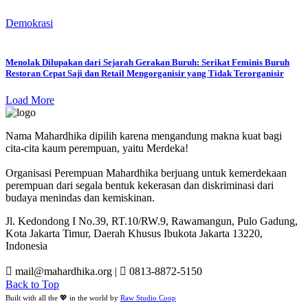
Demokrasi
Menolak Dilupakan dari Sejarah Gerakan Buruh: Serikat Feminis Buruh
Restoran Cepat Saji dan Retail Mengorganisir yang Tidak Terorganisir
Load More
Nama Mahardhika dipilih karena mengandung makna kuat bagi
cita-cita kaum perempuan, yaitu Merdeka!
Organisasi Perempuan Mahardhika berjuang untuk kemerdekaan
perempuan dari segala bentuk kekerasan dan diskriminasi dari
budaya menindas dan kemiskinan.
Jl. Kedondong I No.39, RT.10/RW.9, Rawamangun, Pulo Gadung,
Kota Jakarta Timur, Daerah Khusus Ibukota Jakarta 13220,
Indonesia
mail@mahardhika.org
|
0813-8872-5150
Back to Top
Built with all the 💖 in the world by
Raw Studio Coop