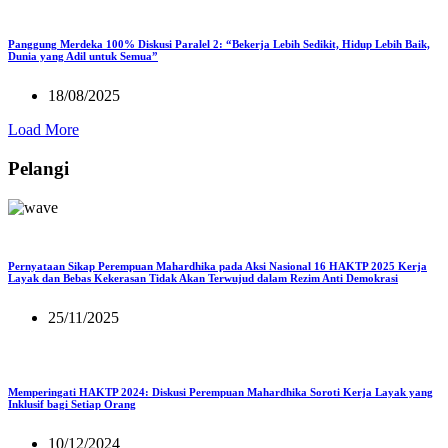
Panggung Merdeka 100% Diskusi Paralel 2: “Bekerja Lebih Sedikit, Hidup Lebih Baik,
Dunia yang Adil untuk Semua”
18/08/2025
Load More
Pelangi
Pernyataan Sikap Perempuan Mahardhika pada Aksi Nasional 16 HAKTP 2025 Kerja
Layak dan Bebas Kekerasan Tidak Akan Terwujud dalam Rezim Anti Demokrasi
25/11/2025
Memperingati HAKTP 2024: Diskusi Perempuan Mahardhika Soroti Kerja Layak yang
Inklusif bagi Setiap Orang
10/12/2024