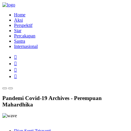
Home
Aksi
Perspektif
Siar
Percakapan
Sastra
Internasional
Pandemi Covid-19 Archives - Perempuan
Mahardhika
Dian Septi Trisnanti