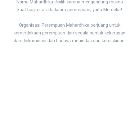
Nama Mahardhika dipilih karena mengandung makna
kuat bagi cita-cita kaum perempuan, yaitu Merdeka!
Organisasi Perempuan Mahardhika berjuang untuk
kemerdekaan perempuan dari segala bentuk kekerasan
dan diskriminasi dari budaya menindas dan kemiskinan.
Jl. Kedondong I No.39, RT.10/RW.9, Rawamangun, Pulo Gadung,
Kota Jakarta Timur, Daerah Khusus Ibukota Jakarta 13220,
Indonesia
mail@mahardhika.org
|
0813-8872-5150
Back to Top