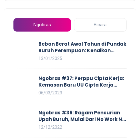
Ngobras
Bicara
Beban Berat Awal Tahun di Pundak
Buruh Perempuan: Kenaikan
Harga yang Mencekik, Ancaman
13/01/2025
PHK yang Membayangi dan
Eksploitasi di Dunia Kerja
Ngobras #37: Perppu Cipta Kerja:
Kemasan Baru UU Cipta Kerja
yang Semakin Merugikan Buruh
06/03/2023
Ngobras #36: Ragam Pencurian
Upah Buruh, Mulai Dari No Work No
Pay Hingga Skorsing
12/12/2022