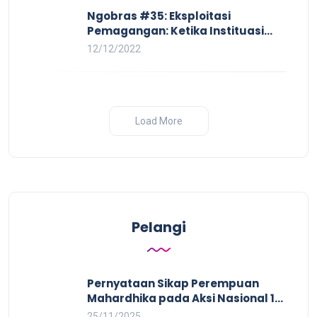
Ngobras #35: Eksploitasi
Pemagangan: Ketika Instituasi
Pendidikan Tunduk pada Hilir
12/12/2022
Industri
Load More
Pelangi
Pernyataan Sikap Perempuan
Mahardhika pada Aksi Nasional 16
HAKTP 2025 Kerja Layak dan Bebas
25/11/2025