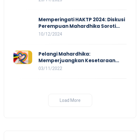
Kekerasan Tidak Akan Terwujud
dalam Rezim Anti Demokrasi
Memperingati HAKTP 2024: Diskusi
Perempuan Mahardhika Soroti
Kerja Layak yang Inklusif bagi
10/12/2024
Setiap Orang
Pelangi Mahardhika:
Memperjuangkan Kesetaraan
untuk Pekerja LBTQ
03/11/2022
Load More