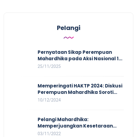
Pelangi
Pernyataan Sikap Perempuan
Mahardhika pada Aksi Nasional 16
HAKTP 2025 Kerja Layak dan Bebas
25/11/2025
Kekerasan Tidak Akan Terwujud
dalam Rezim Anti Demokrasi
Memperingati HAKTP 2024: Diskusi
Perempuan Mahardhika Soroti
Kerja Layak yang Inklusif bagi
10/12/2024
Setiap Orang
Pelangi Mahardhika:
Memperjuangkan Kesetaraan
untuk Pekerja LBTQ
03/11/2022