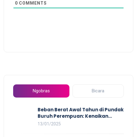
0
COMMENTS
Ngobras
Bicara
Beban Berat Awal Tahun di Pundak
Buruh Perempuan: Kenaikan
Harga yang Mencekik, Ancaman
13/01/2025
PHK yang Membayangi dan
Eksploitasi di Dunia Kerja