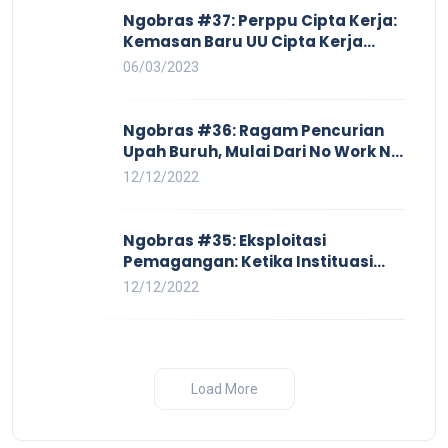
Ngobras #37: Perppu Cipta Kerja:
Kemasan Baru UU Cipta Kerja
yang Semakin Merugikan Buruh
06/03/2023
Ngobras #36: Ragam Pencurian
Upah Buruh, Mulai Dari No Work No
Pay Hingga Skorsing
12/12/2022
Ngobras #35: Eksploitasi
Pemagangan: Ketika Instituasi
Pendidikan Tunduk pada Hilir
12/12/2022
Industri
Load More