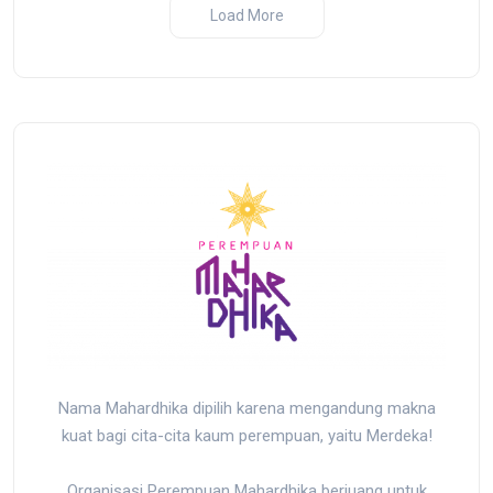
ji dan
Pembantaian Massal oleh
2025
Load More
sir yang
Militer Indonesia di Biak,
r
Papua
Nama Mahardhika dipilih karena mengandung makna
kuat bagi cita-cita kaum perempuan, yaitu Merdeka!
Organisasi Perempuan Mahardhika berjuang untuk