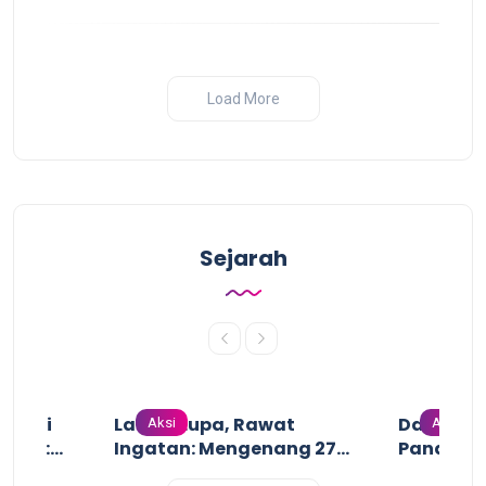
Load More
Sejarah
n dari
Lawan Lupa, Rawat
Dari Gari
Aksi
Aksi
uruh:
Ingatan: Mengenang 27
Pandanga
uruh
Tahun Tragedi
Perang I