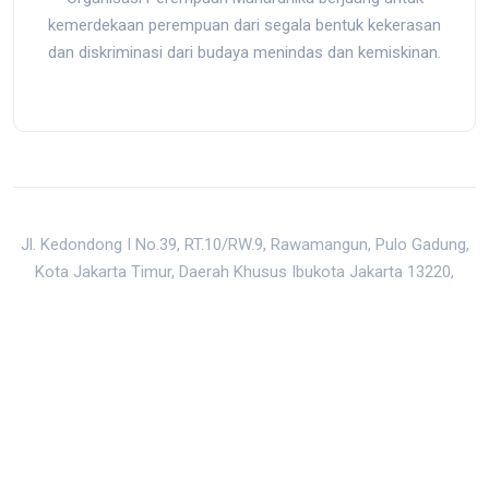
kemerdekaan perempuan dari segala bentuk kekerasan
dan diskriminasi dari budaya menindas dan kemiskinan.
Jl. Kedondong I No.39, RT.10/RW.9, Rawamangun, Pulo Gadung,
Kota Jakarta Timur, Daerah Khusus Ibukota Jakarta 13220,
Indonesia
mail@mahardhika.org
|
0813-8872-5150
Back to Top
Built with all the 💖 in the world by
Raw Studio Coop