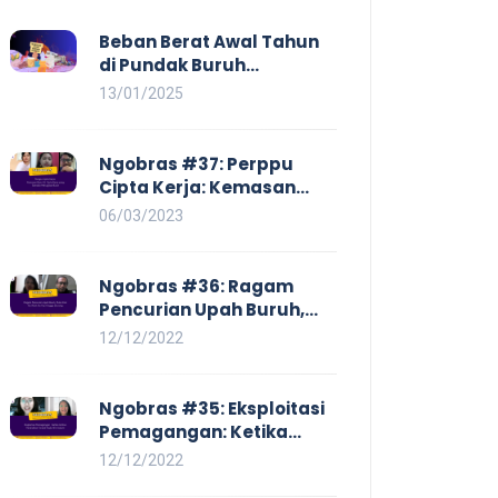
Beban Berat Awal Tahun
di Pundak Buruh
Perempuan: Kenaikan
13/01/2025
Harga yang Mencekik,
Ancaman PHK yang
Membayangi dan
Ngobras #37: Perppu
Eksploitasi di Dunia Kerja
Cipta Kerja: Kemasan
Baru UU Cipta Kerja yang
06/03/2023
Semakin Merugikan Buruh
Ngobras #36: Ragam
Pencurian Upah Buruh,
Mulai Dari No Work No Pay
12/12/2022
Hingga Skorsing
Ngobras #35: Eksploitasi
Pemagangan: Ketika
Instituasi Pendidikan
12/12/2022
Tunduk pada Hilir Industri