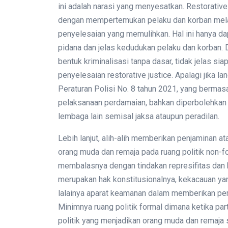
ini adalah narasi yang menyesatkan. Restorativ
dengan mempertemukan pelaku dan korban melal
penyelesaian yang memulihkan. Hal ini hanya dap
pidana dan jelas kedudukan pelaku dan korban. D
bentuk kriminalisasi tanpa dasar, tidak jelas si
penyelesaian restorative justice. Apalagi jika l
Peraturan Polisi No. 8 tahun 2021, yang bermas
pelaksanaan perdamaian, bahkan diperbolehkan 
lembaga lain semisal jaksa ataupun peradilan.
Lebih lanjut, alih-alih memberikan penjaminan at
orang muda dan remaja pada ruang politik non-fo
membalasnya dengan tindakan represifitas dan k
merupakan hak konstitusionalnya, kekacauan yan
lalainya aparat keamanan dalam memberikan p
Minimnya ruang politik formal dimana ketika parta
politik yang menjadikan orang muda dan remaja