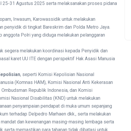
l 25-31 Agustus 2025 serta melaksanakan proses pidana
Propam, Irwasum, Karowassidik untuk melakukan
n penyidik di tingkat Bareskrim dan Polda Metro Jaya.
 anggota Polri yang diduga melakukan pelanggaran
uk segera melakukan koordinasi kepada Penyidik dan
-pasal karet UU ITE dengan perspektif Hak Asasi Manusia
epolisian
, seperti Komisi Kepolisian Nasional
Manusia (Komnas HAM), Komisi Nasional Anti Kekerasan
 Ombudsman Republik Indonesia, dan Komisi
omisi Nasional Disabilitas (KND) untuk melakukan
sanaan penyampaian pendapat di muka umum sepanjang
kum terhadap Delpedro Marhaen dkk., serta melakukan
an mandat dan kewenangan masing-masing lembaga serta
k serta memastikan para tahanan tidak dibatasi untuk