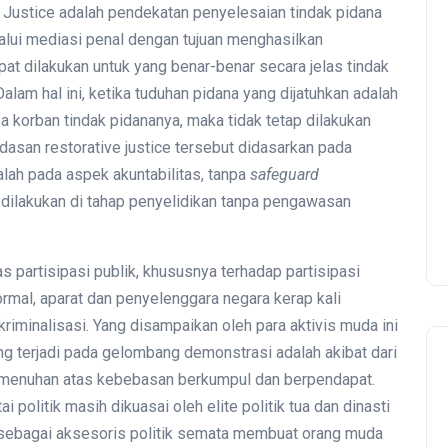
e Justice adalah pendekatan penyelesaian tindak pidana
ui mediasi penal dengan tujuan menghasilkan
at dilakukan untuk yang benar-benar secara jelas tindak
alam hal ini, ketika tuduhan pidana yang dijatuhkan adalah
apa korban tindak pidananya, maka tidak tetap dilakukan
andasan restorative justice tersebut didasarkan pada
alah pada aspek akuntabilitas, tanpa
safeguard
dilakukan di tahap penyelidikan tanpa pengawasan
as partisipasi publik, khususnya terhadap partisipasi
rmal, aparat dan penyelenggara negara kerap kali
riminalisasi. Yang disampaikan oleh para aktivis muda ini
g terjadi pada gelombang demonstrasi adalah akibat dari
emenuhan atas kebebasan berkumpul dan berpendapat.
i politik masih dikuasai oleh elite politik tua dan dinasti
 sebagai aksesoris politik semata membuat orang muda