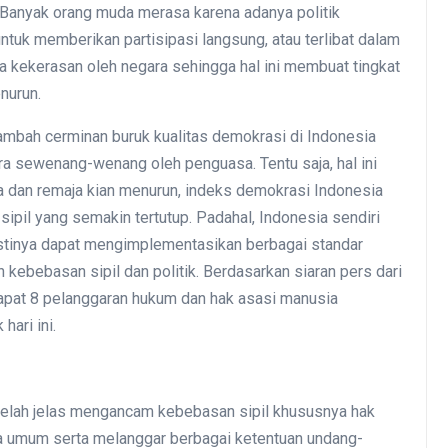
. Banyak orang muda merasa karena adanya politik
tuk memberikan partisipasi langsung, atau terlibat dalam
da kekerasan oleh negara sehingga hal ini membuat tingkat
Demokrasi
enurun.
mbah cerminan buruk kualitas demokrasi di Indonesia
ra sewenang-wenang oleh penguasa. Tentu saja, hal ini
a dan remaja kian menurun, indeks demokrasi Indonesia
pil yang semakin tertutup. Padahal, Indonesia sendiri
inya dapat mengimplementasikan berbagai standar
kebebasan sipil dan politik. Berdasarkan siaran pers dari
apat 8 pelanggaran hukum dan hak asasi manusia
hari ini.
Menolak Dilupakan dari
Sejarah Gerakan Buruh:
 telah jelas mengancam kebebasan sipil khususnya hak
Serikat Feminis Buruh
 umum serta melanggar berbagai ketentuan undang-