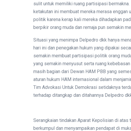
sulit untuk memiliki ruang partisipasi bermakna
ketakutan ini membuat mereka merasa enggan un
politik karena kerap kali mereka dihadapkan pa
berpikir orang muda dan remaja pun semakin m
Situasi yang menimpa Delpedro dkk hanya mena
hari ini dan penegakan hukum yang dipakai seca
semakin membuat partisipasi politik orang mud
yang semakin menyusut serta ruang kebebasan si
masih bagian dari Dewan HAM PBB yang semest
aturan hukum HAM internasional dalam menjamin 
Tim Advokasi Untuk Demokrasi setidaknya terd
terhadap ditangkap dan ditahannya Delpedro dkk 
Serangkaian tindakan Aparat Kepolisian di atas
berkumpul dan menyampaikan pendapat di muka