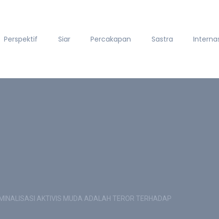
Perspektif
Siar
Percakapan
Sastra
Interna
: KRIMINALISASI AKTIVIS MUDA ADALAH TEROR TERHADAP