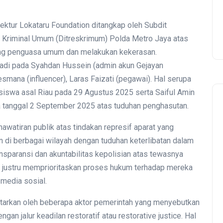
ktur Lokataru Foundation ditangkap oleh Subdit
Kriminal Umum (Ditreskrimum) Polda Metro Jaya atas
ng penguasa umum dan melakukan kekerasan.
jadi pada Syahdan Hussein (admin akun Gejayan
smana (influencer), Laras Faizati (pegawai). Hal serupa
asiswa asal Riau pada 29 Agustus 2025 serta Saiful Amin
da tanggal 2 September 2025 atas tuduhan penghasutan.
hawatiran publik atas tindakan represif aparat yang
di berbagai wilayah dengan tuduhan keterlibatan dalam
ransparansi dan akuntabilitas kepolisian atas tewasnya
t justru memprioritaskan proses hukum terhadap mereka
 media sosial.
ontarkan oleh beberapa aktor pemerintah yang menyebutkan
gan jalur keadilan restoratif atau restorative justice. Hal