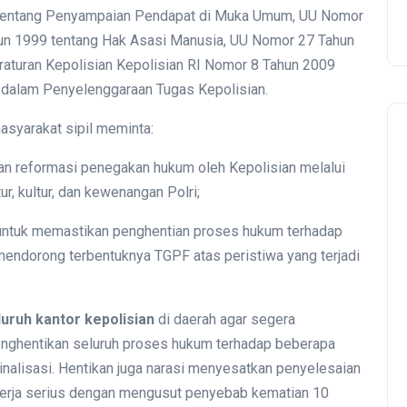
Restoran Cepat Saji dan
8 tentang Penyampaian Pendapat di Muka Umum, UU Nomor
un 1999 tentang Hak Asasi Manusia, UU Nomor 27 Tahun
Retail Mengorganisir yang
raturan Kepolisian Kepolisian RI Nomor 8 Tahun 2009
Tidak Terorganisir
 dalam Penyelenggaraan Tugas Kepolisian.
masyarakat sipil meminta:
n reformasi penegakan hukum oleh Kepolisian melalui
r, kultur, dan kewenangan Polri;
ntuk memastikan penghentian proses hukum terhadap
 mendorong terbentuknya TGPF atas peristiwa yang terjadi
uruh kantor kepolisian
di daerah agar segera
ghentikan seluruh proses hukum terhadap beberapa
minalisasi. Hentikan juga narasi menyesatkan penyelesaian
bekerja serius dengan mengusut penyebab kematian 10