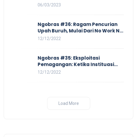
yang Semakin Merugikan Buruh
06/03/2023
Ngobras #36: Ragam Pencurian
Upah Buruh, Mulai Dari No Work No
Pay Hingga Skorsing
12/12/2022
Ngobras #35: Eksploitasi
Pemagangan: Ketika Instituasi
Pendidikan Tunduk pada Hilir
12/12/2022
Industri
Load More