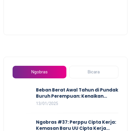
Ngobras
Bicara
Beban Berat Awal Tahun di Pundak
Buruh Perempuan: Kenaikan
Harga yang Mencekik, Ancaman
13/01/2025
PHK yang Membayangi dan
Eksploitasi di Dunia Kerja
Ngobras #37: Perppu Cipta Kerja:
Kemasan Baru UU Cipta Kerja