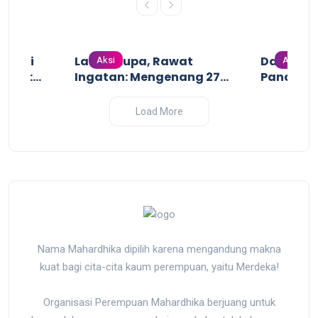
n dari
Lawan Lupa, Rawat
Dari Gari
Aksi
Aksi
uruh:
Ingatan: Mengenang 27
Pandanga
uruh
Tahun Tragedi
Perang I
ji dan
Pembantaian Massal oleh
2025
Load More
sir yang
Militer Indonesia di Biak,
r
Papua
Nama Mahardhika dipilih karena mengandung makna
kuat bagi cita-cita kaum perempuan, yaitu Merdeka!
Organisasi Perempuan Mahardhika berjuang untuk