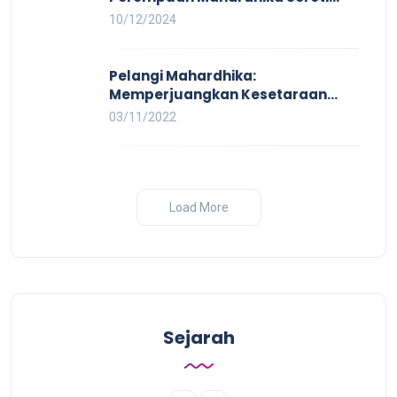
Kerja Layak yang Inklusif bagi
10/12/2024
Setiap Orang
Pelangi Mahardhika:
Memperjuangkan Kesetaraan
untuk Pekerja LBTQ
03/11/2022
Load More
Sejarah