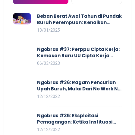
Beban Berat Awal Tahun di Pundak
Buruh Perempuan: Kenaikan
Harga yang Mencekik, Ancaman
13/01/2025
PHK yang Membayangi dan
Eksploitasi di Dunia Kerja
Ngobras #37: Perppu Cipta Kerja:
Kemasan Baru UU Cipta Kerja
yang Semakin Merugikan Buruh
06/03/2023
Ngobras #36: Ragam Pencurian
Upah Buruh, Mulai Dari No Work No
Pay Hingga Skorsing
12/12/2022
Ngobras #35: Eksploitasi
Pemagangan: Ketika Instituasi
Pendidikan Tunduk pada Hilir
12/12/2022
Industri