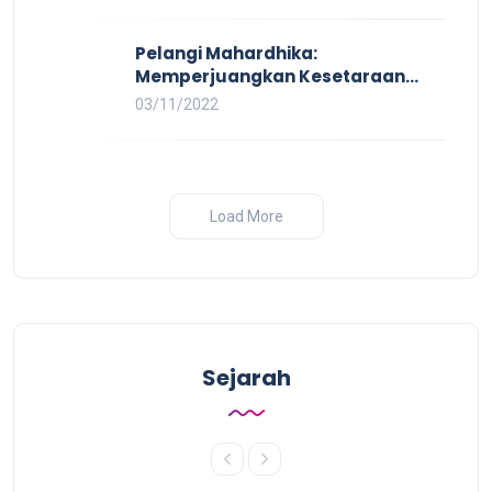
Setiap Orang
Pelangi Mahardhika:
Memperjuangkan Kesetaraan
untuk Pekerja LBTQ
03/11/2022
Load More
Sejarah