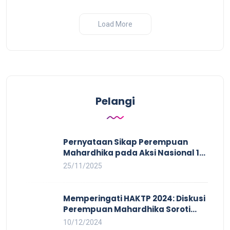
Load More
Pelangi
Pernyataan Sikap Perempuan
Mahardhika pada Aksi Nasional 16
HAKTP 2025 Kerja Layak dan Bebas
25/11/2025
Kekerasan Tidak Akan Terwujud
dalam Rezim Anti Demokrasi
Memperingati HAKTP 2024: Diskusi
Perempuan Mahardhika Soroti
Kerja Layak yang Inklusif bagi
10/12/2024