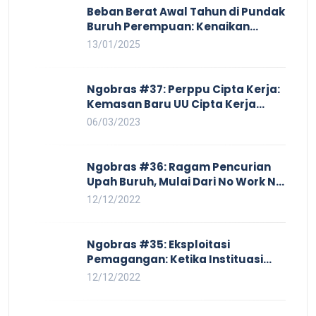
Beban Berat Awal Tahun di Pundak
Buruh Perempuan: Kenaikan
Harga yang Mencekik, Ancaman
13/01/2025
PHK yang Membayangi dan
Eksploitasi di Dunia Kerja
Ngobras #37: Perppu Cipta Kerja:
Kemasan Baru UU Cipta Kerja
yang Semakin Merugikan Buruh
06/03/2023
Ngobras #36: Ragam Pencurian
Upah Buruh, Mulai Dari No Work No
Pay Hingga Skorsing
12/12/2022
Ngobras #35: Eksploitasi
Pemagangan: Ketika Instituasi
Pendidikan Tunduk pada Hilir
12/12/2022
Industri