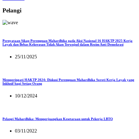
Pelangi
Pernyataan Sikap Perempuan Mahardhika pada Aksi Nasional 16 HAKTP 2025 Kerja
Layak dan Bebas Kekerasan Tidak Akan Terwujud dalam Rezim Anti Demokrasi
25/11/2025
Memperingati HAKTP 2024: Diskusi Perempuan Mahardhika Soroti Kerja Layak yang
Inklusif bagi Setiap Orang
10/12/2024
Pelangi Mahardhika: Memperjuangkan Kesetaraan untuk Pekerja LBTQ
03/11/2022