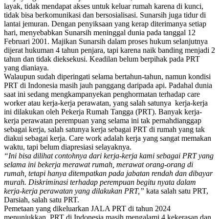
layak, tidak mendapat akses untuk keluar rumah karena di kunci,
tidak bisa berkomunikasi dan bersosialisasi. Sunarsih juga tidur di
lantai jemuran. Dengan penyiksaan yang kerap diterimanya setiap
hari, menyebabkan Sunarsih meninggal dunia pada tanggal 12
Februari 2001. Majikan Sunarsih dalam proses hukum selanjutnya
dijerat hukuman 4 tahun penjara, tapi karena naik banding menjadi 2
tahun dan tidak dieksekusi. Keadilan belum berpihak pada PRT
yang dianiaya.
Walaupun sudah diperingati selama bertahun-tahun, namun kondisi
PRT di Indonesia masih jauh panggang daripada api. Padahal dunia
saat ini sedang mengkampanyekan penghormatan terhadap care
worker atau kerja-kerja perawatan, yang salah satunya kerja-kerja
ini dilakukan oleh Pekerja Rumah Tangga (PRT). Banyak kerja-
kerja perawatan perempuan yang selama ini tak pernahdianggap
sebagai kerja, salah satunya kerja sebagai PRT di rumah yang tak
diakui sebagai kerja. Care work adalah kerja yang sangat memakan
waktu, tapi belum diapresiasi selayaknya.
“Ini bisa dilihat contohnya dari kerja-kerja kami sebagai PRT yang
selama ini bekerja merawat rumah, merawat orang-orang di
rumah, tetapi hanya ditempatkan pada jabatan rendah dan dibayar
murah. Diskriminasi terhadap perempuan begitu nyata dalam
kerja-kerja perawatan yang dilakukan PRT,”
kata salah satu PRT,
Darsiah, salah satu PRT.
Pemetaan yang dikeluarkan JALA PRT di tahun 2024
menunjukkan, PRT di Indonesia masih mengalami 4 kekerasan dan