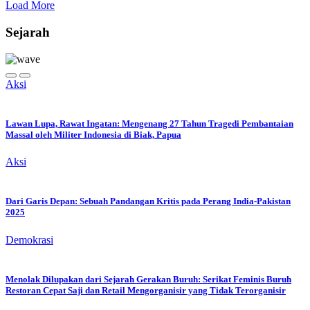
Load More
Sejarah
Aksi
Lawan Lupa, Rawat Ingatan: Mengenang 27 Tahun Tragedi Pembantaian
Massal oleh Militer Indonesia di Biak, Papua
Aksi
Dari Garis Depan: Sebuah Pandangan Kritis pada Perang India-Pakistan
2025
Demokrasi
Menolak Dilupakan dari Sejarah Gerakan Buruh: Serikat Feminis Buruh
Restoran Cepat Saji dan Retail Mengorganisir yang Tidak Terorganisir