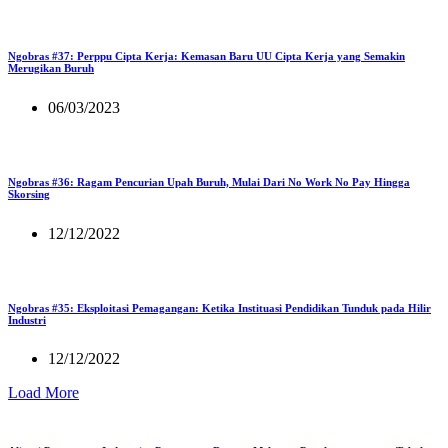
Ngobras #37: Perppu Cipta Kerja: Kemasan Baru UU Cipta Kerja yang Semakin
Merugikan Buruh
06/03/2023
Ngobras #36: Ragam Pencurian Upah Buruh, Mulai Dari No Work No Pay Hingga
Skorsing
12/12/2022
Ngobras #35: Eksploitasi Pemagangan: Ketika Instituasi Pendidikan Tunduk pada Hilir
Industri
12/12/2022
Load More