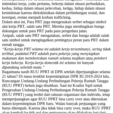
intimidasi kerja, yaitu pertama, bekerja dalam situasi perbudakan,
kedua, hidup dalam situasi pelecehan, ketiga, hidup dalam situasi
kemiskinan karena dieksklusikan dalam perlindungan sosial, dan
keempat, rentan menjadi korban trafficking.
Dalam aksi ini, Para PRT juga mengenakan serbet sebagai simbol
alat kerja PRT, salah satu PRT. Mereka juga membagikan bunga
dukungan untuk para PRT pada para pengedara jalan.
Anipah, salah satu PRT mengatakan, serbet dan bunga adalah salah
satu simbol untuk mengingatkan pentingnya peran para PRT dalam
rumah tangga.
“Kerja-kerja PRT selama ini adalah kerja tersembunyi, sering tidak
terlihat, padahal PRT adalah para pekerja yang menyiapkan
makanan dan membereskan rumah selama majikan atau pemberi
kerja bekerja. Kerja-kerja domestik ini selama ini banyak
dipandang sebelah mata.”
Bagaimana nasib RUU PPRT di DPR setelah diperjuangkan selama
21 tahun? Di masa terakhir kepemimpinan DPR RI 2019-2024 lalu,
Rancangan Undang-Undang Perlindungan Pekerja Rumah Tangga
(RUU PPRT) belum juga disahkan. Saat ini Koalisi Sipil untuk
Pengesahan Undang-Undang Perlindungan Pekerja Rumah Tangga
(RUU PPRT) yang terdiri dari ratusan organisasi dan individu, tetap
memperjuangkan agar RUU PPRT bisa carry over atau diteruskan
dalam kepemimpinan DPR baru. Walau banyak perjuangan yang
harus ditempuh. Karena jika tidak bisa carry over, maka RUU PPRT
akan kembali ke titik nol dan perjuangan akan dilakukan lagi dari