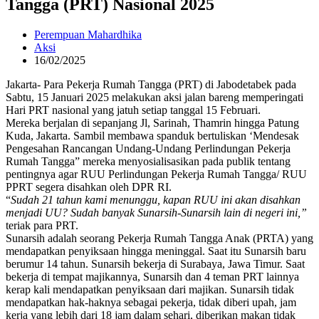
Tangga (PRT) Nasional 2025
Perempuan Mahardhika
Aksi
16/02/2025
Jakarta- Para Pekerja Rumah Tangga (PRT) di Jabodetabek pada
Sabtu, 15 Januari 2025 melakukan aksi jalan bareng memperingati
Hari PRT nasional yang jatuh setiap tanggal 15 Februari.
Mereka berjalan di sepanjang Jl, Sarinah, Thamrin hingga Patung
Kuda, Jakarta. Sambil membawa spanduk bertuliskan ‘Mendesak
Pengesahan Rancangan Undang-Undang Perlindungan Pekerja
Rumah Tangga” mereka menyosialisasikan pada publik tentang
pentingnya agar RUU Perlindungan Pekerja Rumah Tangga/ RUU
PPRT segera disahkan oleh DPR RI.
“
Sudah 21 tahun kami menunggu, kapan RUU ini akan disahkan
menjadi UU? Sudah banyak Sunarsih-Sunarsih lain di negeri ini,”
teriak para PRT.
Sunarsih adalah seorang Pekerja Rumah Tangga Anak (PRTA) yang
mendapatkan penyiksaan hingga meninggal. Saat itu Sunarsih baru
berumur 14 tahun. Sunarsih bekerja di Surabaya, Jawa Timur. Saat
bekerja di tempat majikannya, Sunarsih dan 4 teman PRT lainnya
kerap kali mendapatkan penyiksaan dari majikan. Sunarsih tidak
mendapatkan hak-haknya sebagai pekerja, tidak diberi upah, jam
kerja yang lebih dari 18 jam dalam sehari, diberikan makan tidak