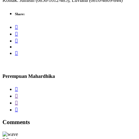
Kontak: Jumisih (0856-1612-485), Luviana (0816-4809-844)
Share:
Perempuan Mahardhika
Comments