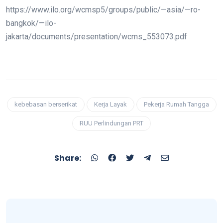
https://www.ilo.org/wcmsp5/groups/public/—asia/—ro-
bangkok/—ilo-
jakarta/documents/presentation/wcms_553073.pdf
kebebasan berserikat
Kerja Layak
Pekerja Rumah Tangga
RUU Perlindungan PRT
Share: