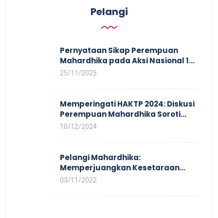
Pelangi
Pernyataan Sikap Perempuan
Mahardhika pada Aksi Nasional 16
HAKTP 2025 Kerja Layak dan Bebas
25/11/2025
Kekerasan Tidak Akan Terwujud
dalam Rezim Anti Demokrasi
Memperingati HAKTP 2024: Diskusi
Perempuan Mahardhika Soroti
Kerja Layak yang Inklusif bagi
10/12/2024
Setiap Orang
Pelangi Mahardhika:
Memperjuangkan Kesetaraan
untuk Pekerja LBTQ
03/11/2022