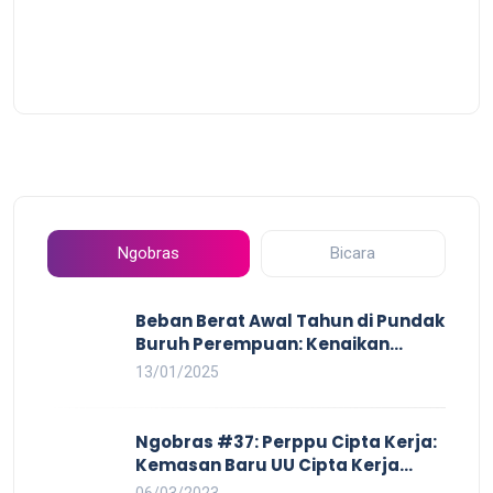
Ngobras
Bicara
Beban Berat Awal Tahun di Pundak
Buruh Perempuan: Kenaikan
Harga yang Mencekik, Ancaman
13/01/2025
PHK yang Membayangi dan
Eksploitasi di Dunia Kerja
Ngobras #37: Perppu Cipta Kerja:
Kemasan Baru UU Cipta Kerja
yang Semakin Merugikan Buruh
06/03/2023