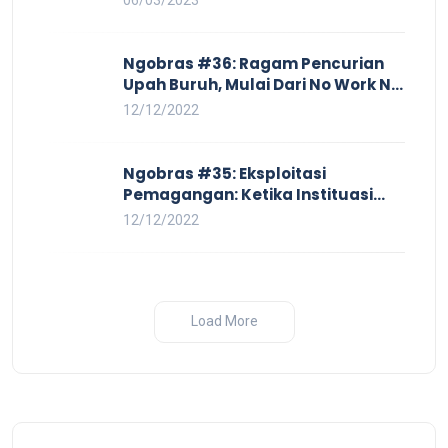
Ngobras #36: Ragam Pencurian
Upah Buruh, Mulai Dari No Work No
Pay Hingga Skorsing
12/12/2022
Ngobras #35: Eksploitasi
Pemagangan: Ketika Instituasi
Pendidikan Tunduk pada Hilir
12/12/2022
Industri
Load More