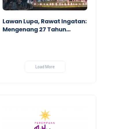
Dari Garis De
Pandangan Kr
Lawan Lupa, Rawat Ingatan:
Perang India-
Mengenang 27 Tahun
Tragedi Pembantaian
Massal oleh Militer
Indonesia di Biak, Papua
Load More