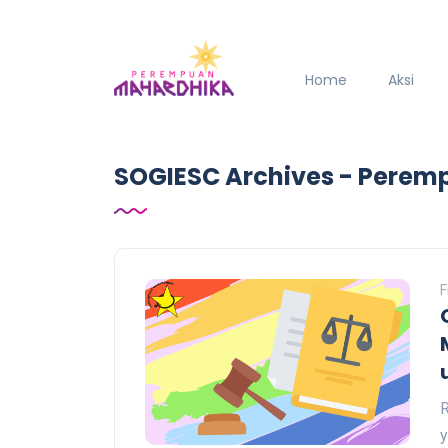
Home
Aksi
SOGIESC Archives - Pere
F
R
y