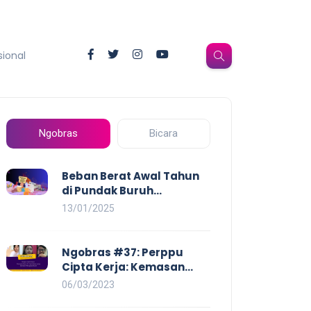
sional
Ngobras
Bicara
Beban Berat Awal Tahun
di Pundak Buruh
Perempuan: Kenaikan
13/01/2025
Harga yang Mencekik,
Ancaman PHK yang
Membayangi dan
Ngobras #37: Perppu
Eksploitasi di Dunia Kerja
Cipta Kerja: Kemasan
Baru UU Cipta Kerja yang
06/03/2023
Semakin Merugikan Buruh