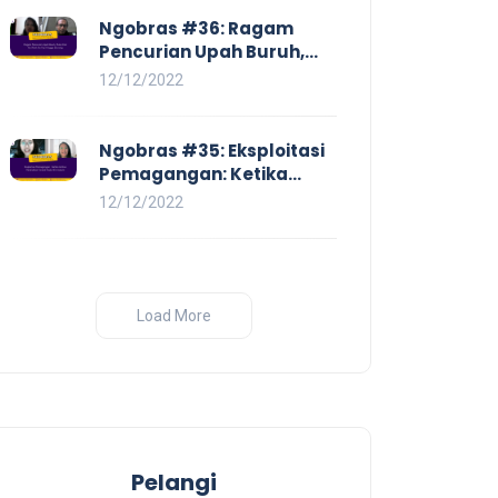
Ngobras #36: Ragam
Pencurian Upah Buruh,
Mulai Dari No Work No Pay
12/12/2022
Hingga Skorsing
Ngobras #35: Eksploitasi
Pemagangan: Ketika
Instituasi Pendidikan
12/12/2022
Tunduk pada Hilir Industri
Load More
Pelangi