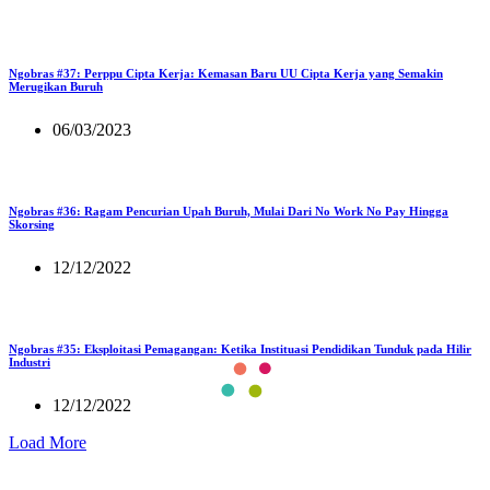
Ngobras #37: Perppu Cipta Kerja: Kemasan Baru UU Cipta Kerja yang Semakin
Merugikan Buruh
06/03/2023
Ngobras #36: Ragam Pencurian Upah Buruh, Mulai Dari No Work No Pay Hingga
Skorsing
12/12/2022
Ngobras #35: Eksploitasi Pemagangan: Ketika Instituasi Pendidikan Tunduk pada Hilir
Industri
12/12/2022
Load More