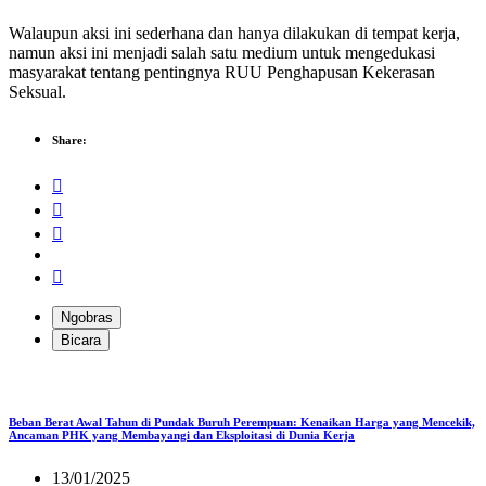
Walaupun aksi ini sederhana dan hanya dilakukan di tempat kerja,
namun aksi ini menjadi salah satu medium untuk mengedukasi
masyarakat tentang pentingnya RUU Penghapusan Kekerasan
Seksual.
Share:
Ngobras
Bicara
Beban Berat Awal Tahun di Pundak Buruh Perempuan: Kenaikan Harga yang Mencekik,
Ancaman PHK yang Membayangi dan Eksploitasi di Dunia Kerja
13/01/2025