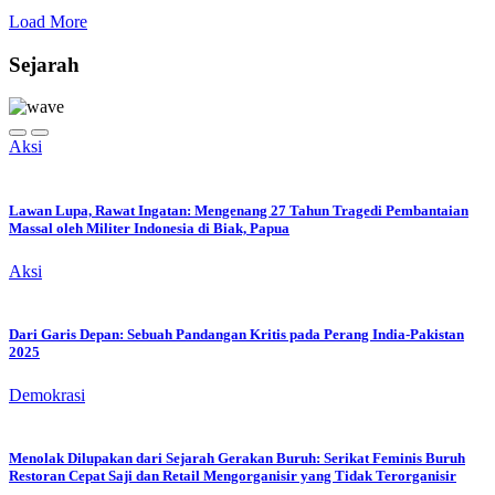
Load More
Sejarah
Aksi
Lawan Lupa, Rawat Ingatan: Mengenang 27 Tahun Tragedi Pembantaian
Massal oleh Militer Indonesia di Biak, Papua
Aksi
Dari Garis Depan: Sebuah Pandangan Kritis pada Perang India-Pakistan
2025
Demokrasi
Menolak Dilupakan dari Sejarah Gerakan Buruh: Serikat Feminis Buruh
Restoran Cepat Saji dan Retail Mengorganisir yang Tidak Terorganisir