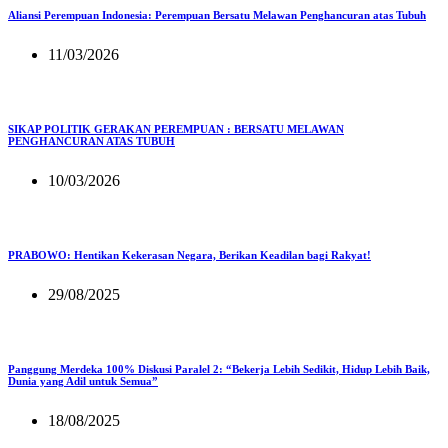
Aliansi Perempuan Indonesia: Perempuan Bersatu Melawan Penghancuran atas Tubuh
11/03/2026
SIKAP POLITIK GERAKAN PEREMPUAN : BERSATU MELAWAN
PENGHANCURAN ATAS TUBUH
10/03/2026
PRABOWO: Hentikan Kekerasan Negara, Berikan Keadilan bagi Rakyat!
29/08/2025
Panggung Merdeka 100% Diskusi Paralel 2: “Bekerja Lebih Sedikit, Hidup Lebih Baik,
Dunia yang Adil untuk Semua”
18/08/2025