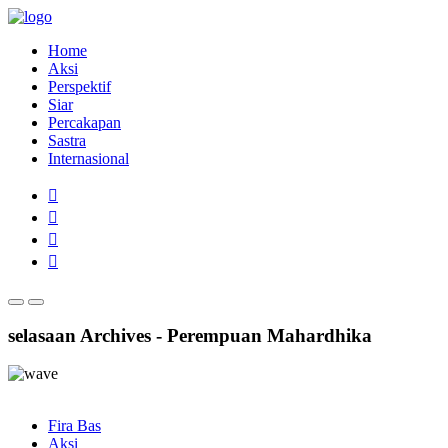
Home
Aksi
Perspektif
Siar
Percakapan
Sastra
Internasional
selasaan Archives - Perempuan Mahardhika
Fira Bas
Aksi