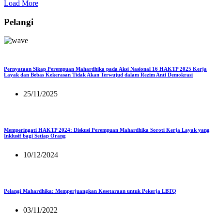
Load More
Pelangi
Pernyataan Sikap Perempuan Mahardhika pada Aksi Nasional 16 HAKTP 2025 Kerja
Layak dan Bebas Kekerasan Tidak Akan Terwujud dalam Rezim Anti Demokrasi
25/11/2025
Memperingati HAKTP 2024: Diskusi Perempuan Mahardhika Soroti Kerja Layak yang
Inklusif bagi Setiap Orang
10/12/2024
Pelangi Mahardhika: Memperjuangkan Kesetaraan untuk Pekerja LBTQ
03/11/2022