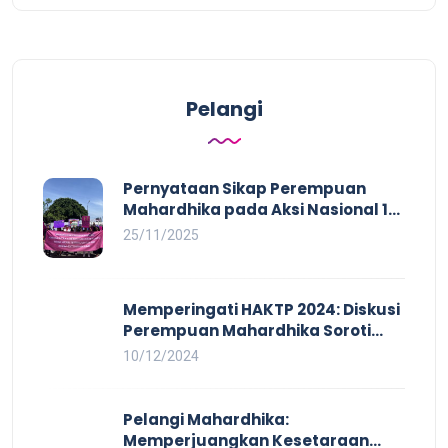
Pelangi
Pernyataan Sikap Perempuan
Mahardhika pada Aksi Nasional 16
HAKTP 2025 Kerja Layak dan Bebas
25/11/2025
Kekerasan Tidak Akan Terwujud
dalam Rezim Anti Demokrasi
Memperingati HAKTP 2024: Diskusi
Perempuan Mahardhika Soroti
Kerja Layak yang Inklusif bagi
10/12/2024
Setiap Orang
Pelangi Mahardhika:
Memperjuangkan Kesetaraan