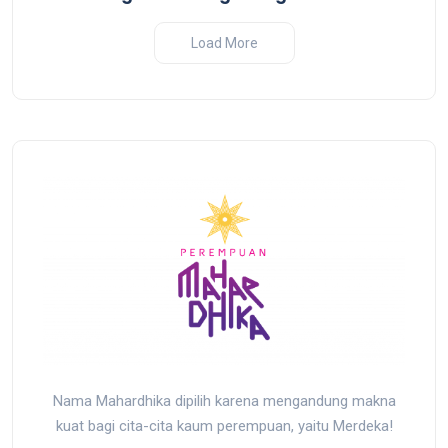
uruh
Tahun Tragedi
Perang I
ji dan
Pembantaian Massal oleh
2025
Load More
sir yang
Militer Indonesia di Biak,
r
Papua
Nama Mahardhika dipilih karena mengandung makna
kuat bagi cita-cita kaum perempuan, yaitu Merdeka!