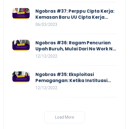
Eksploitasi di Dunia Kerja
Ngobras #37: Perppu Cipta Kerja:
Kemasan Baru UU Cipta Kerja
yang Semakin Merugikan Buruh
06/03/2023
Ngobras #36: Ragam Pencurian
Upah Buruh, Mulai Dari No Work No
Pay Hingga Skorsing
12/12/2022
Ngobras #35: Eksploitasi
Pemagangan: Ketika Instituasi
Pendidikan Tunduk pada Hilir
12/12/2022
Industri
Load More