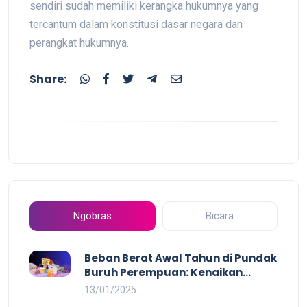
sendiri sudah memiliki kerangka hukumnya yang
tercantum dalam konstitusi dasar negara dan
perangkat hukumnya.
Share:
Ngobras
Bicara
Beban Berat Awal Tahun di Pundak
Buruh Perempuan: Kenaikan
Harga yang Mencekik, Ancaman
13/01/2025
PHK yang Membayangi dan