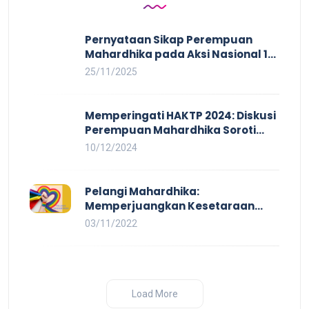
Pernyataan Sikap Perempuan
Mahardhika pada Aksi Nasional 16
HAKTP 2025 Kerja Layak dan Bebas
25/11/2025
Kekerasan Tidak Akan Terwujud
dalam Rezim Anti Demokrasi
Memperingati HAKTP 2024: Diskusi
Perempuan Mahardhika Soroti
Kerja Layak yang Inklusif bagi
10/12/2024
Setiap Orang
Pelangi Mahardhika:
Memperjuangkan Kesetaraan
untuk Pekerja LBTQ
03/11/2022
Load More