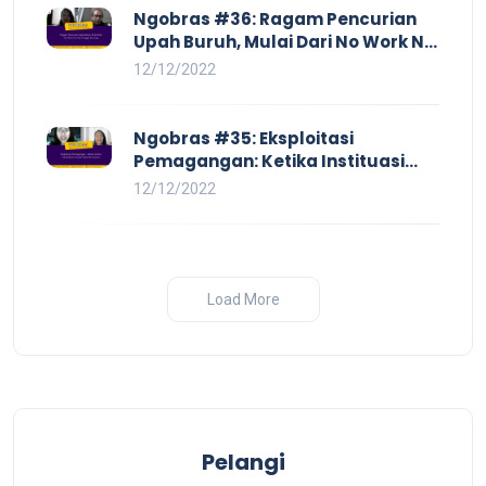
Ngobras #36: Ragam Pencurian
Upah Buruh, Mulai Dari No Work No
Pay Hingga Skorsing
12/12/2022
Ngobras #35: Eksploitasi
Pemagangan: Ketika Instituasi
Pendidikan Tunduk pada Hilir
12/12/2022
Industri
Load More
Pelangi