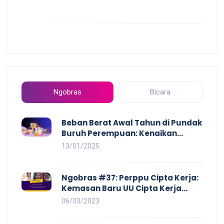
Ngobras
Bicara
Beban Berat Awal Tahun di Pundak
Buruh Perempuan: Kenaikan
Harga yang Mencekik, Ancaman
13/01/2025
PHK yang Membayangi dan
Eksploitasi di Dunia Kerja
Ngobras #37: Perppu Cipta Kerja:
Kemasan Baru UU Cipta Kerja
yang Semakin Merugikan Buruh
06/03/2023