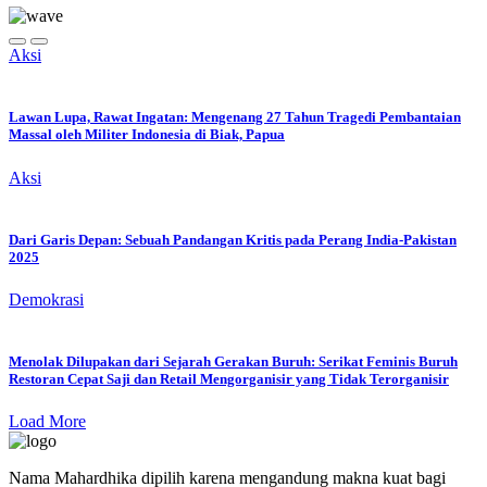
Aksi
Lawan Lupa, Rawat Ingatan: Mengenang 27 Tahun Tragedi Pembantaian
Massal oleh Militer Indonesia di Biak, Papua
Aksi
Dari Garis Depan: Sebuah Pandangan Kritis pada Perang India-Pakistan
2025
Demokrasi
Menolak Dilupakan dari Sejarah Gerakan Buruh: Serikat Feminis Buruh
Restoran Cepat Saji dan Retail Mengorganisir yang Tidak Terorganisir
Load More
Nama Mahardhika dipilih karena mengandung makna kuat bagi