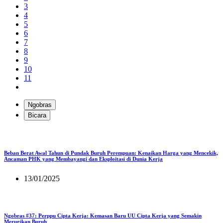
3
4
5
6
7
8
9
10
11
Ngobras
Bicara
Beban Berat Awal Tahun di Pundak Buruh Perempuan: Kenaikan Harga yang Mencekik,
Ancaman PHK yang Membayangi dan Eksploitasi di Dunia Kerja
13/01/2025
Ngobras #37: Perppu Cipta Kerja: Kemasan Baru UU Cipta Kerja yang Semakin
Merugikan Buruh