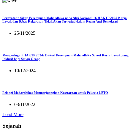
Pernyataan Sikap Perempuan Mahardhika pada Aksi Nasional 16 HAKTP 2025 Kerja
Layak dan Bebas Kekerasan Tidak Akan Terwujud dalam Rezim Anti Demokrasi
25/11/2025
Memperingati HAKTP 2024: Diskusi Perempuan Mahardhika Soroti Kerja Layak yang
Inklusif bagi Setiap Orang
10/12/2024
Pelangi Mahardhika: Memperjuangkan Kesetaraan untuk Pekerja LBTQ
03/11/2022
Load More
Sejarah