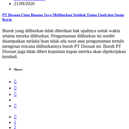
21/09/2020
PT Dosaan Cipta Busana Jaya Meliburkan Sepihak Tanpa Upah dan Status
Kerja
Buruh yang diliburkan tidak diberikan hak upahnya untuk waktu
selama mereka diliburkan. Pengumuman diliburkan ini sendiri
disampaikan melalui lisan tidak ada surat atau pengumuman tertulis
mengenai rencana diliburkannya buruh PT Doosan ini. Buruh PT
Doosan juga tidak diberi kepastian kapan mereka akan dipekerjakan
kembali.
Share:
1
2