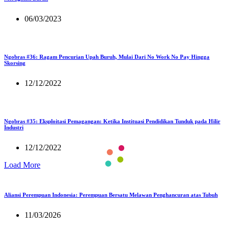
06/03/2023
Ngobras #36: Ragam Pencurian Upah Buruh, Mulai Dari No Work No Pay Hingga
Skorsing
12/12/2022
Ngobras #35: Eksploitasi Pemagangan: Ketika Instituasi Pendidikan Tunduk pada Hilir
Industri
12/12/2022
Load More
Aliansi Perempuan Indonesia: Perempuan Bersatu Melawan Penghancuran atas Tubuh
11/03/2026