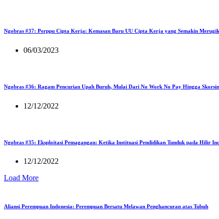
Ngobras #37: Perppu Cipta Kerja: Kemasan Baru UU Cipta Kerja yang Semakin Merugi
06/03/2023
Ngobras #36: Ragam Pencurian Upah Buruh, Mulai Dari No Work No Pay Hingga Skorsi
12/12/2022
Ngobras #35: Eksploitasi Pemagangan: Ketika Instituasi Pendidikan Tunduk pada Hilir Ind
12/12/2022
Load More
Aliansi Perempuan Indonesia: Perempuan Bersatu Melawan Penghancuran atas Tubuh