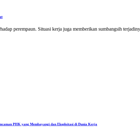
at
adap perempaun. Situasi kerja juga memberikan sumbangsih terjadinya
Ancaman PHK yang Membayangi dan Eksploitasi di Dunia Kerja