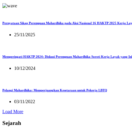
Pernyataan Sikap Perempuan Mahardhika pada Aksi Nasional 16 HAKTP 2025 Kerja Lay
25/11/2025
Memperingati HAKTP 2024: Diskusi Perempuan Mahardhika Soroti Kerja Layak yang Inkl
10/12/2024
Pelangi Mahardhika: Memperjuangkan Kesetaraan untuk Pekerja LBTQ
03/11/2022
Load More
Sejarah