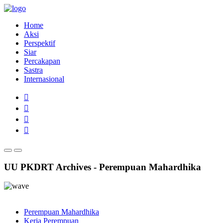
Home
Aksi
Perspektif
Siar
Percakapan
Sastra
Internasional
UU PKDRT Archives - Perempuan Mahardhika
Perempuan Mahardhika
Kerja Perempuan