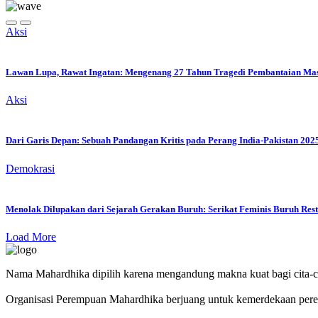
Aksi
Lawan Lupa, Rawat Ingatan: Mengenang 27 Tahun Tragedi Pembantaian Massa
Aksi
Dari Garis Depan: Sebuah Pandangan Kritis pada Perang India-Pakistan 202
Demokrasi
Menolak Dilupakan dari Sejarah Gerakan Buruh: Serikat Feminis Buruh Rest
Load More
Nama Mahardhika dipilih karena mengandung makna kuat bagi cita-c
Organisasi Perempuan Mahardhika berjuang untuk kemerdekaan perem