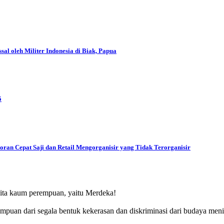
l oleh Militer Indonesia di Biak, Papua
5
oran Cepat Saji dan Retail Mengorganisir yang Tidak Terorganisir
ita kaum perempuan, yaitu Merdeka!
puan dari segala bentuk kekerasan dan diskriminasi dari budaya men