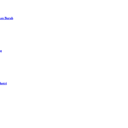
kan Buruh
ng
ustri