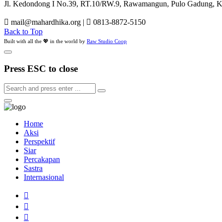
Jl. Kedondong I No.39, RT.10/RW.9, Rawamangun, Pulo Gadung, Kot
mail@mahardhika.org
|
0813-8872-5150
Back to Top
Built with all the 💖 in the world by
Raw Studio Coop
Press ESC to close
Home
Aksi
Perspektif
Siar
Percakapan
Sastra
Internasional