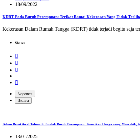
18/09/2022
KDRT Pada Buruh Perempuan: Terikat Rantai Kekerasan Yang Tidak Terlih
Kekerasan Dalam Rumah Tangga (KDRT) tidak terjadi begitu saja terh
Share:
Ngobras
Bicara
Beban Berat Awal Tahun di Pundak Buruh Perempuan: Kenaikan Harga yang Mencekik, 
13/01/2025