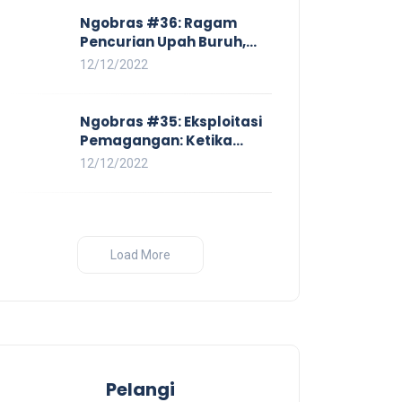
Ngobras #36: Ragam
Pencurian Upah Buruh,
Mulai Dari No Work No Pay
12/12/2022
Hingga Skorsing
Ngobras #35: Eksploitasi
Pemagangan: Ketika
Instituasi Pendidikan
12/12/2022
Tunduk pada Hilir Industri
Load More
Pelangi