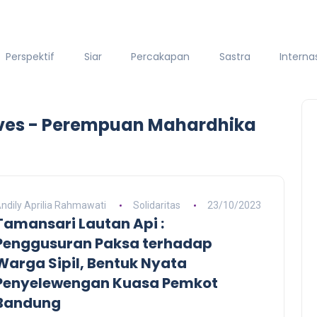
Perspektif
Siar
Percakapan
Sastra
Interna
ves - Perempuan Mahardhika
ndily Aprilia Rahmawati
Solidaritas
23/10/2023
Tamansari Lautan Api :
Penggusuran Paksa terhadap
Warga Sipil, Bentuk Nyata
Penyelewengan Kuasa Pemkot
Bandung