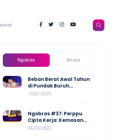
sional
Ngobras
Bicara
Beban Berat Awal Tahun
di Pundak Buruh
Perempuan: Kenaikan
13/01/2025
Harga yang Mencekik,
Ancaman PHK yang
Membayangi dan
Ngobras #37: Perppu
Eksploitasi di Dunia Kerja
Cipta Kerja: Kemasan
Baru UU Cipta Kerja yang
06/03/2023
Semakin Merugikan Buruh