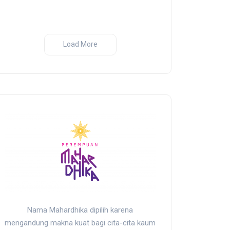
Dari Garis De
Pandangan Kr
Perang India-
Load More
Nama Mahardhika dipilih karena
mengandung makna kuat bagi cita-cita kaum