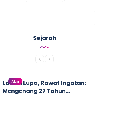
Sejarah
Lawan Lupa, Rawat Ingatan:
Aksi
Aksi
Mengenang 27 Tahun
Tragedi Pembantaian
Massal oleh Militer
Indonesia di Biak, Papua