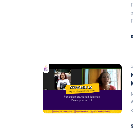
P
p
P
P
N
A
k