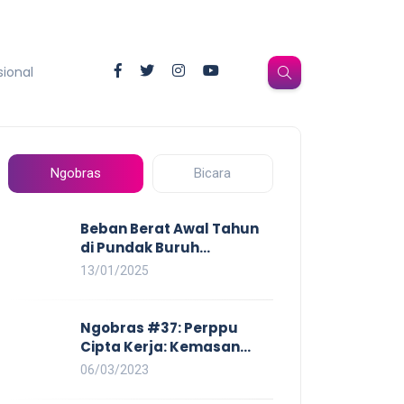
sional
Ngobras
Bicara
Beban Berat Awal Tahun
di Pundak Buruh
Perempuan: Kenaikan
13/01/2025
Harga yang Mencekik,
Ancaman PHK yang
Membayangi dan
Ngobras #37: Perppu
Eksploitasi di Dunia Kerja
Cipta Kerja: Kemasan
Baru UU Cipta Kerja yang
06/03/2023
Semakin Merugikan Buruh