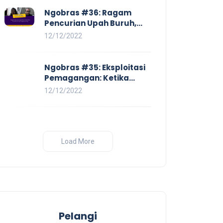
Ngobras #36: Ragam
Pencurian Upah Buruh,
Mulai Dari No Work No Pay
12/12/2022
Hingga Skorsing
Ngobras #35: Eksploitasi
Pemagangan: Ketika
Instituasi Pendidikan
12/12/2022
Tunduk pada Hilir Industri
Load More
Pelangi