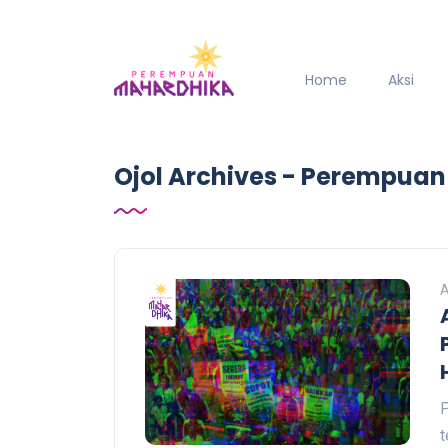
Home
Aksi
Ojol Archives - Perempua
A
P
t