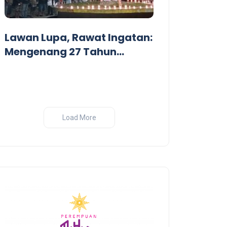
Dari Garis De
Pandangan Kr
Lawan Lupa, Rawat Ingatan:
Perang India-
Mengenang 27 Tahun
Tragedi Pembantaian
Massal oleh Militer
Indonesia di Biak, Papua
Load More