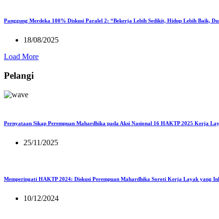
Panggung Merdeka 100% Diskusi Paralel 2: “Bekerja Lebih Sedikit, Hidup Lebih Baik, D
18/08/2025
Load More
Pelangi
Pernyataan Sikap Perempuan Mahardhika pada Aksi Nasional 16 HAKTP 2025 Kerja Lay
25/11/2025
Memperingati HAKTP 2024: Diskusi Perempuan Mahardhika Soroti Kerja Layak yang Inkl
10/12/2024