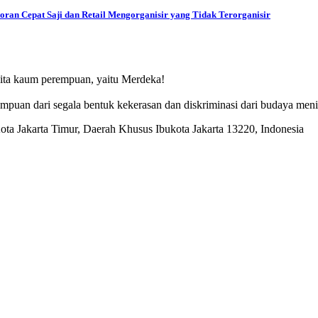
oran Cepat Saji dan Retail Mengorganisir yang Tidak Terorganisir
ita kaum perempuan, yaitu Merdeka!
puan dari segala bentuk kekerasan dan diskriminasi dari budaya men
a Jakarta Timur, Daerah Khusus Ibukota Jakarta 13220, Indonesia