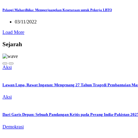
Pelangi Mahardhika: Memperjuangkan Kesetaraan untuk Pekerja LBTQ
03/11/2022
Load More
Sejarah
Aksi
Lawan Lupa, Rawat Ingatan: Mengenang 27 Tahun Tragedi Pembantaian Massa
Aksi
Dari Garis Depan: Sebuah Pandangan Kritis pada Perang India-Pakistan 202
Demokrasi