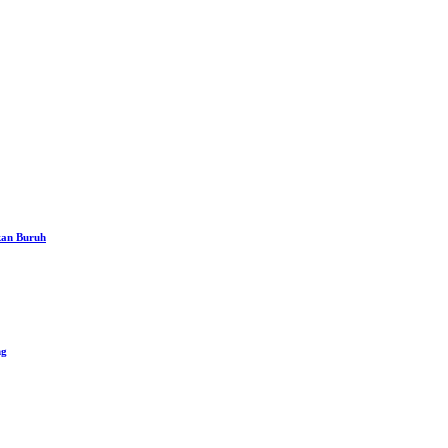
kan Buruh
ng