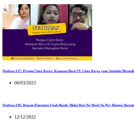
Ngobras #37: Perppu Cipta Kerja: Kemasan Baru UU Cipta Kerja yang Semakin Merugi
06/03/2023
Ngobras #36: Ragam Pencurian Upah Buruh, Mulai Dari No Work No Pay Hingga Skorsi
12/12/2022