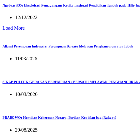
Ngobras #35: Eksploitasi Pemagangan: Ketika Instituasi Pendidikan Tunduk pada Hilir Ind
12/12/2022
Load More
Aliansi Perempuan Indonesia: Perempuan Bersatu Melawan Penghancuran atas Tubuh
11/03/2026
SIKAP POLITIK GERAKAN PEREMPUAN : BERSATU MELAWAN PENGHANCURAN 
10/03/2026
PRABOWO: Hentikan Kekerasan Negara, Berikan Keadilan bagi Rakyat!
29/08/2025