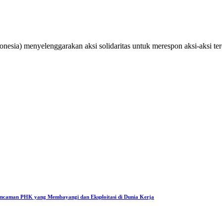
ia) menyelenggarakan aksi solidaritas untuk merespon aksi-aksi teror
Ancaman PHK yang Membayangi dan Eksploitasi di Dunia Kerja