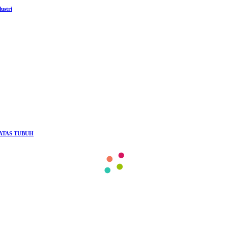
ustri
ATAS TUBUH