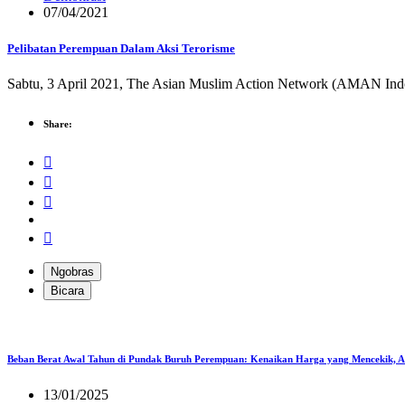
07/04/2021
Pelibatan Perempuan Dalam Aksi Terorisme
Sabtu, 3 April 2021, The Asian Muslim Action Network (AMAN Indones
Share:
Ngobras
Bicara
Beban Berat Awal Tahun di Pundak Buruh Perempuan: Kenaikan Harga yang Mencekik, 
13/01/2025