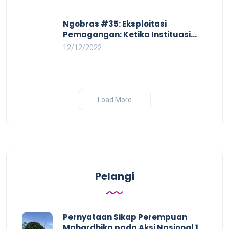
Ngobras #35: Eksploitasi
Pemagangan: Ketika Instituasi
Pendidikan Tunduk pada Hilir
12/12/2022
Industri
Load More
Pelangi
Pernyataan Sikap Perempuan
Mahardhika pada Aksi Nasional 16