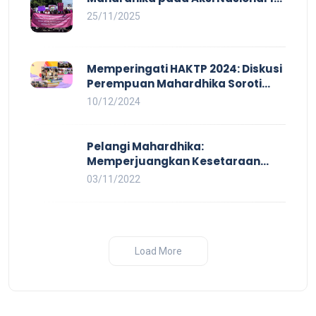
HAKTP 2025 Kerja Layak dan Bebas
25/11/2025
Kekerasan Tidak Akan Terwujud
dalam Rezim Anti Demokrasi
Memperingati HAKTP 2024: Diskusi
Perempuan Mahardhika Soroti
Kerja Layak yang Inklusif bagi
10/12/2024
Setiap Orang
Pelangi Mahardhika:
Memperjuangkan Kesetaraan
untuk Pekerja LBTQ
03/11/2022
Load More