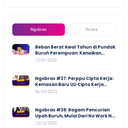
Ngobras
Bicara
Beban Berat Awal Tahun di Pundak
Buruh Perempuan: Kenaikan
Harga yang Mencekik, Ancaman
13/01/2025
PHK yang Membayangi dan
Eksploitasi di Dunia Kerja
Ngobras #37: Perppu Cipta Kerja:
Kemasan Baru UU Cipta Kerja
yang Semakin Merugikan Buruh
06/03/2023
Ngobras #36: Ragam Pencurian
Upah Buruh, Mulai Dari No Work No
Pay Hingga Skorsing
12/12/2022