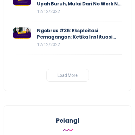
Upah Buruh, Mulai Dari No Work No
Pay Hingga Skorsing
12/12/2022
Ngobras #35: Eksploitasi
Pemagangan: Ketika Instituasi
Pendidikan Tunduk pada Hilir
12/12/2022
Industri
Load More
Pelangi