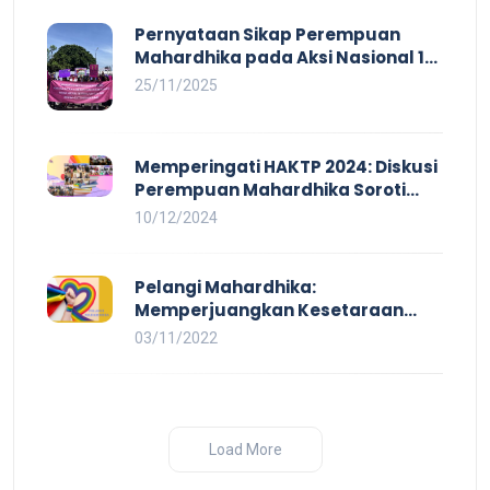
Pernyataan Sikap Perempuan
Mahardhika pada Aksi Nasional 16
HAKTP 2025 Kerja Layak dan Bebas
25/11/2025
Kekerasan Tidak Akan Terwujud
dalam Rezim Anti Demokrasi
Memperingati HAKTP 2024: Diskusi
Perempuan Mahardhika Soroti
Kerja Layak yang Inklusif bagi
10/12/2024
Setiap Orang
Pelangi Mahardhika:
Memperjuangkan Kesetaraan
untuk Pekerja LBTQ
03/11/2022
Load More