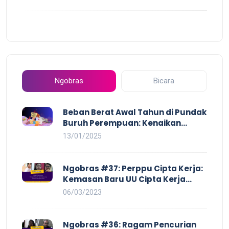
Ngobras
Bicara
Beban Berat Awal Tahun di Pundak
Buruh Perempuan: Kenaikan
Harga yang Mencekik, Ancaman
13/01/2025
PHK yang Membayangi dan
Eksploitasi di Dunia Kerja
Ngobras #37: Perppu Cipta Kerja:
Kemasan Baru UU Cipta Kerja
yang Semakin Merugikan Buruh
06/03/2023
Ngobras #36: Ragam Pencurian