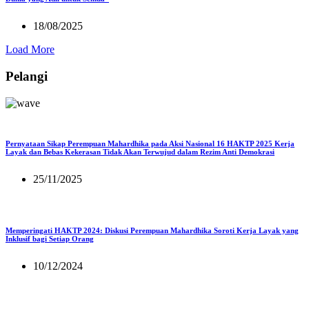
18/08/2025
Load More
Pelangi
Pernyataan Sikap Perempuan Mahardhika pada Aksi Nasional 16 HAKTP 2025 Kerja
Layak dan Bebas Kekerasan Tidak Akan Terwujud dalam Rezim Anti Demokrasi
25/11/2025
Memperingati HAKTP 2024: Diskusi Perempuan Mahardhika Soroti Kerja Layak yang
Inklusif bagi Setiap Orang
10/12/2024