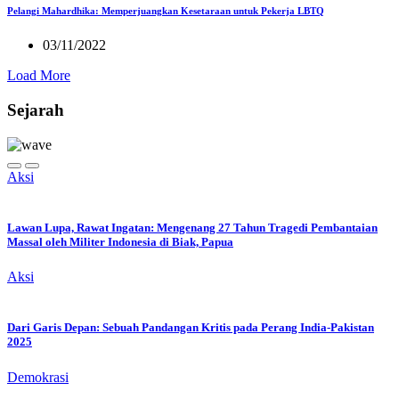
Pelangi Mahardhika: Memperjuangkan Kesetaraan untuk Pekerja LBTQ
03/11/2022
Load More
Sejarah
Aksi
Lawan Lupa, Rawat Ingatan: Mengenang 27 Tahun Tragedi Pembantaian
Massal oleh Militer Indonesia di Biak, Papua
Aksi
Dari Garis Depan: Sebuah Pandangan Kritis pada Perang India-Pakistan
2025
Demokrasi