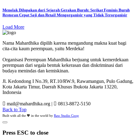
Menolak Dilupakan dari Sejarah Gerakan Buruh: Serikat Feminis Buruh
Restoran Cepat Saji dan Retail Mengorganisir yang Tidak Terorganisir
Load More
Nama Mahardhika dipilih karena mengandung makna kuat bagi
cita-cita kaum perempuan, yaitu Merdeka!
Organisasi Perempuan Mahardhika berjuang untuk kemerdekaan
perempuan dari segala bentuk kekerasan dan diskriminasi dari
budaya menindas dan kemiskinan.
Jl. Kedondong I No.39, RT.10/RW.9, Rawamangun, Pulo Gadung,
Kota Jakarta Timur, Daerah Khusus Ibukota Jakarta 13220,
Indonesia
mail@mahardhika.org
|
0813-8872-5150
Back to Top
Built with all the 💖 in the world by
Raw Studio Coop
Press ESC to close