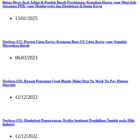
Beban Berat Awal Tahun di Pundak Buruh Perempuan: Kenaikan Harga yang Mencekik,
Ancaman PHK yang Membayangi dan Eksploitasi di Dunia Kerja
13/01/2025
Ngobras #37: Perppu Cipta Kerja: Kemasan Baru UU Cipta Kerja yang Semakin
Merugikan Buruh
06/03/2023
Ngobras #36: Ragam Pencurian Upah Buruh, Mulai Dari No Work No Pay Hingga
Skorsing
12/12/2022
Ngobras #35: Eksploitasi Pemagangan: Ketika Instituasi Pendidikan Tunduk pada Hilir
Industri
12/12/2022