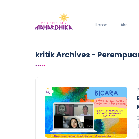
Home
Aksi
kritik Archives - Perempu
P
G
J
P