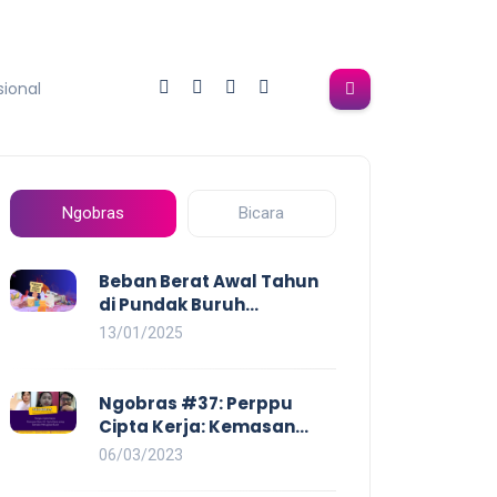
sional
Ngobras
Bicara
Beban Berat Awal Tahun
di Pundak Buruh
Perempuan: Kenaikan
13/01/2025
Harga yang Mencekik,
Ancaman PHK yang
Membayangi dan
Ngobras #37: Perppu
Eksploitasi di Dunia Kerja
Cipta Kerja: Kemasan
Baru UU Cipta Kerja yang
06/03/2023
Semakin Merugikan Buruh