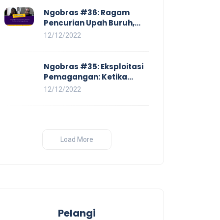
Ngobras #36: Ragam
Pencurian Upah Buruh,
Mulai Dari No Work No Pay
12/12/2022
Hingga Skorsing
Ngobras #35: Eksploitasi
Pemagangan: Ketika
Instituasi Pendidikan
12/12/2022
Tunduk pada Hilir Industri
Load More
Pelangi