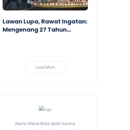
Dari Garis De
Pandangan Kr
Lawan Lupa, Rawat Ingatan:
Perang India-
Mengenang 27 Tahun
Tragedi Pembantaian
Massal oleh Militer
Indonesia di Biak, Papua
Load More
Nama Mahardhika dipilih karena