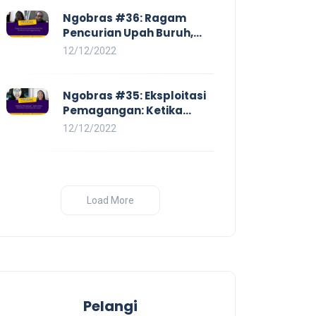
Ngobras #36: Ragam
Pencurian Upah Buruh,
Mulai Dari No Work No Pay
12/12/2022
Hingga Skorsing
Ngobras #35: Eksploitasi
Pemagangan: Ketika
Instituasi Pendidikan
12/12/2022
Tunduk pada Hilir Industri
Load More
Pelangi