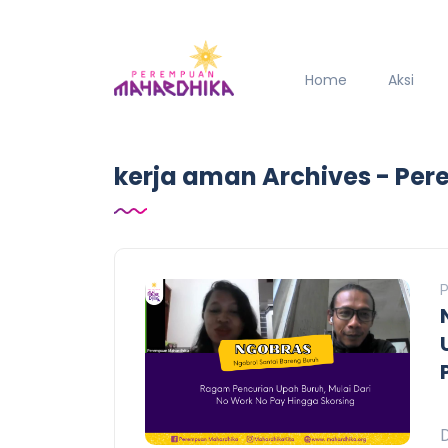
Home
Aksi
kerja aman Archives - Pe
P
N
D