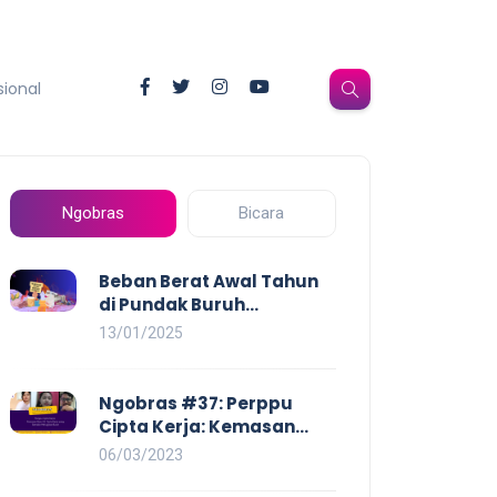
sional
Ngobras
Bicara
Beban Berat Awal Tahun
di Pundak Buruh
Perempuan: Kenaikan
13/01/2025
Harga yang Mencekik,
Ancaman PHK yang
Membayangi dan
Ngobras #37: Perppu
Eksploitasi di Dunia Kerja
Cipta Kerja: Kemasan
Baru UU Cipta Kerja yang
06/03/2023
Semakin Merugikan Buruh