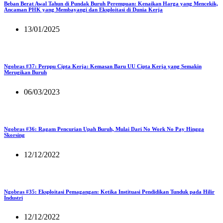
Beban Berat Awal Tahun di Pundak Buruh Perempuan: Kenaikan Harga yang Mencekik,
Ancaman PHK yang Membayangi dan Eksploitasi di Dunia Kerja
13/01/2025
Ngobras #37: Perppu Cipta Kerja: Kemasan Baru UU Cipta Kerja yang Semakin
Merugikan Buruh
06/03/2023
Ngobras #36: Ragam Pencurian Upah Buruh, Mulai Dari No Work No Pay Hingga
Skorsing
12/12/2022
Ngobras #35: Eksploitasi Pemagangan: Ketika Instituasi Pendidikan Tunduk pada Hilir
Industri
12/12/2022