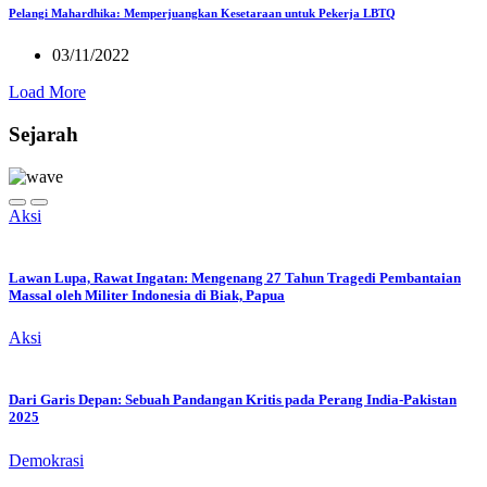
Pelangi Mahardhika: Memperjuangkan Kesetaraan untuk Pekerja LBTQ
03/11/2022
Load More
Sejarah
Aksi
Lawan Lupa, Rawat Ingatan: Mengenang 27 Tahun Tragedi Pembantaian
Massal oleh Militer Indonesia di Biak, Papua
Aksi
Dari Garis Depan: Sebuah Pandangan Kritis pada Perang India-Pakistan
2025
Demokrasi