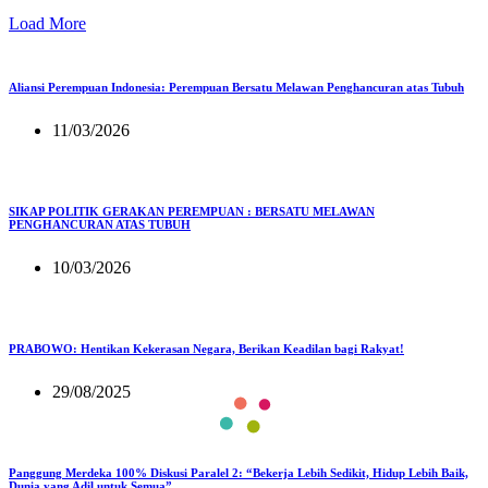
Load More
Aliansi Perempuan Indonesia: Perempuan Bersatu Melawan Penghancuran atas Tubuh
11/03/2026
SIKAP POLITIK GERAKAN PEREMPUAN : BERSATU MELAWAN
PENGHANCURAN ATAS TUBUH
10/03/2026
PRABOWO: Hentikan Kekerasan Negara, Berikan Keadilan bagi Rakyat!
29/08/2025
Panggung Merdeka 100% Diskusi Paralel 2: “Bekerja Lebih Sedikit, Hidup Lebih Baik,
Dunia yang Adil untuk Semua”