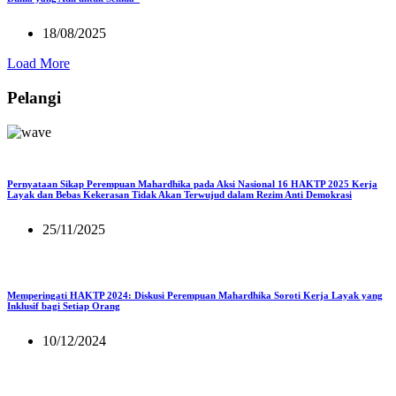
18/08/2025
Load More
Pelangi
Pernyataan Sikap Perempuan Mahardhika pada Aksi Nasional 16 HAKTP 2025 Kerja
Layak dan Bebas Kekerasan Tidak Akan Terwujud dalam Rezim Anti Demokrasi
25/11/2025
Memperingati HAKTP 2024: Diskusi Perempuan Mahardhika Soroti Kerja Layak yang
Inklusif bagi Setiap Orang
10/12/2024