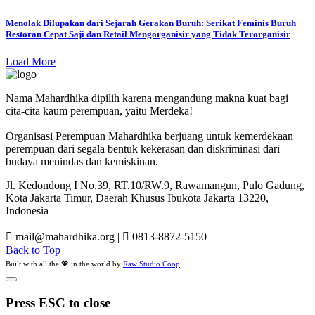
Menolak Dilupakan dari Sejarah Gerakan Buruh: Serikat Feminis Buruh
Restoran Cepat Saji dan Retail Mengorganisir yang Tidak Terorganisir
Load More
Nama Mahardhika dipilih karena mengandung makna kuat bagi
cita-cita kaum perempuan, yaitu Merdeka!
Organisasi Perempuan Mahardhika berjuang untuk kemerdekaan
perempuan dari segala bentuk kekerasan dan diskriminasi dari
budaya menindas dan kemiskinan.
Jl. Kedondong I No.39, RT.10/RW.9, Rawamangun, Pulo Gadung,
Kota Jakarta Timur, Daerah Khusus Ibukota Jakarta 13220,
Indonesia
mail@mahardhika.org
|
0813-8872-5150
Back to Top
Built with all the 💖 in the world by
Raw Studio Coop
Press ESC to close