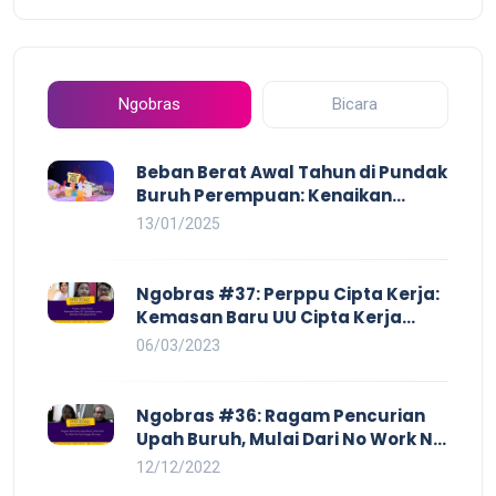
Ngobras
Bicara
Beban Berat Awal Tahun di Pundak
Buruh Perempuan: Kenaikan
Harga yang Mencekik, Ancaman
13/01/2025
PHK yang Membayangi dan
Eksploitasi di Dunia Kerja
Ngobras #37: Perppu Cipta Kerja:
Kemasan Baru UU Cipta Kerja
yang Semakin Merugikan Buruh
06/03/2023
Ngobras #36: Ragam Pencurian
Upah Buruh, Mulai Dari No Work No
Pay Hingga Skorsing
12/12/2022