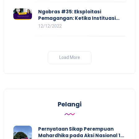
Ngobras #35: Eksploitasi
Pemagangan: Ketika Instituasi
Pendidikan Tunduk pada Hilir
12/12/2022
Industri
Load More
Pelangi
Pernyataan Sikap Perempuan
Mahardhika pada Aksi Nasional 16