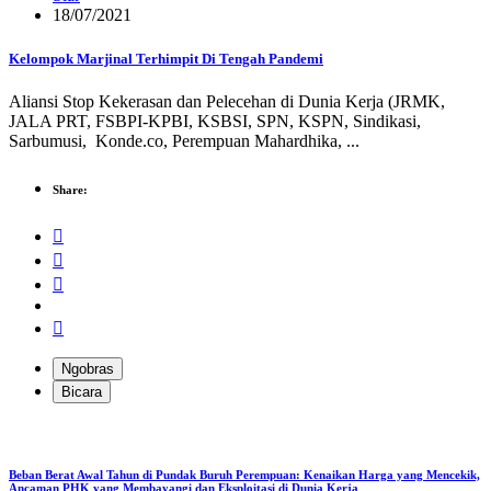
18/07/2021
Kelompok Marjinal Terhimpit Di Tengah Pandemi
Aliansi Stop Kekerasan dan Pelecehan di Dunia Kerja (JRMK,
JALA PRT, FSBPI-KPBI, KSBSI, SPN, KSPN, Sindikasi,
Sarbumusi, Konde.co, Perempuan Mahardhika, ...
Share:
Ngobras
Bicara
Beban Berat Awal Tahun di Pundak Buruh Perempuan: Kenaikan Harga yang Mencekik,
Ancaman PHK yang Membayangi dan Eksploitasi di Dunia Kerja