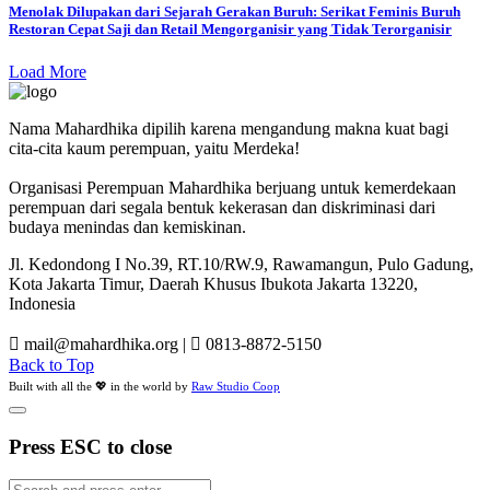
Menolak Dilupakan dari Sejarah Gerakan Buruh: Serikat Feminis Buruh
Restoran Cepat Saji dan Retail Mengorganisir yang Tidak Terorganisir
Load More
Nama Mahardhika dipilih karena mengandung makna kuat bagi
cita-cita kaum perempuan, yaitu Merdeka!
Organisasi Perempuan Mahardhika berjuang untuk kemerdekaan
perempuan dari segala bentuk kekerasan dan diskriminasi dari
budaya menindas dan kemiskinan.
Jl. Kedondong I No.39, RT.10/RW.9, Rawamangun, Pulo Gadung,
Kota Jakarta Timur, Daerah Khusus Ibukota Jakarta 13220,
Indonesia
mail@mahardhika.org
|
0813-8872-5150
Back to Top
Built with all the 💖 in the world by
Raw Studio Coop
Press ESC to close