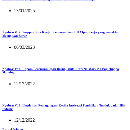
13/01/2025
Ngobras #37: Perppu Cipta Kerja: Kemasan Baru UU Cipta Kerja yang Semakin
Merugikan Buruh
06/03/2023
Ngobras #36: Ragam Pencurian Upah Buruh, Mulai Dari No Work No Pay Hingga
Skorsing
12/12/2022
Ngobras #35: Eksploitasi Pemagangan: Ketika Instituasi Pendidikan Tunduk pada Hilir
Industri
12/12/2022
Load More