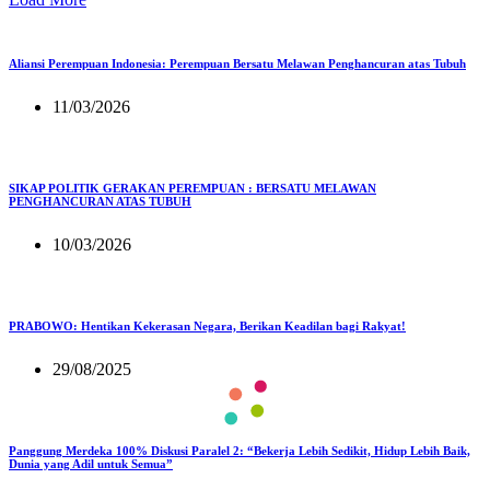
Aliansi Perempuan Indonesia: Perempuan Bersatu Melawan Penghancuran atas Tubuh
11/03/2026
SIKAP POLITIK GERAKAN PEREMPUAN : BERSATU MELAWAN
PENGHANCURAN ATAS TUBUH
10/03/2026
PRABOWO: Hentikan Kekerasan Negara, Berikan Keadilan bagi Rakyat!
29/08/2025
Panggung Merdeka 100% Diskusi Paralel 2: “Bekerja Lebih Sedikit, Hidup Lebih Baik,
Dunia yang Adil untuk Semua”