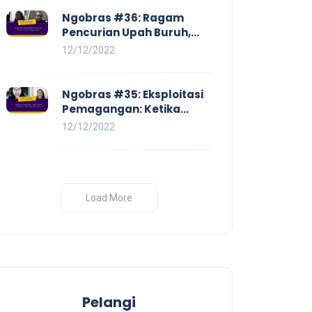
Ngobras #36: Ragam
Pencurian Upah Buruh,
Mulai Dari No Work No Pay
12/12/2022
Hingga Skorsing
Ngobras #35: Eksploitasi
Pemagangan: Ketika
Instituasi Pendidikan
12/12/2022
Tunduk pada Hilir Industri
Load More
Pelangi