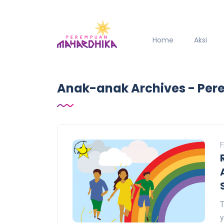
Home
Aksi
Anak-anak Archives - Pe
F
T
y