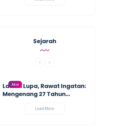
Sejarah
Lawan Lupa, Rawat Ingatan:
Dari Garis De
Aksi
Aksi
Mengenang 27 Tahun
Pandangan Kr
Tragedi Pembantaian
Perang India-
Massal oleh Militer
Load More
Indonesia di Biak, Papua