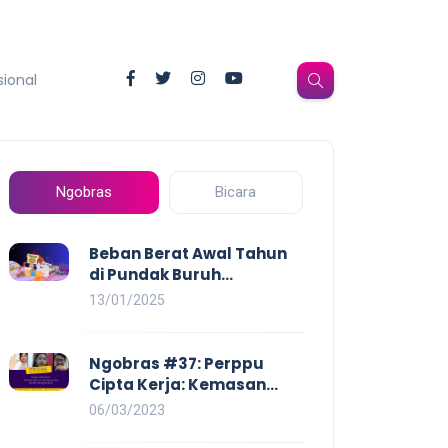
sional
Ngobras
Bicara
Beban Berat Awal Tahun
di Pundak Buruh
Perempuan: Kenaikan
13/01/2025
Harga yang Mencekik,
Ancaman PHK yang
Membayangi dan
Ngobras #37: Perppu
Eksploitasi di Dunia Kerja
Cipta Kerja: Kemasan
Baru UU Cipta Kerja yang
06/03/2023
Semakin Merugikan Buruh